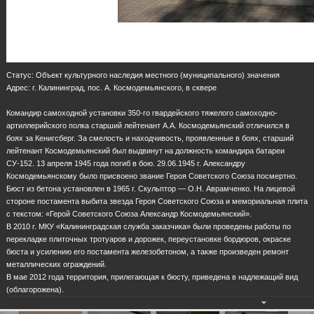
Статус: Объект культурного наследия местного (муниципального) значения
Адрес: г. Калининград, пос. А. Космодемьянского, в сквере
Командир самоходной установки 350-го гвардейского тяжелого самоходно-
артиллерийского полка старший лейтенант А.А. Космодемьянский отличился в
боях за Кенигсберг. За смелость и находчивость, проявленные в боях, старший
лейтенант Космодемьянский был выдвинут на должность командира батареи
СУ-152. 13 апреля 1945 года погиб в бою. 29.06.1945 г. Александру
Космодемьянскому было присвоено звание Героя Советского Союза посмертно.
Бюст из бетона установлен в 1965 г. Скульптор — О.Н. Аврамченко. На лицевой
стороне постамента выбита звезда Героя Советского Союза и мемориальная плита
с текстом: «Герой Советского Союза Александр Космодемьянский».
В 2010 г. МКУ «Калининградская служба заказчика» были проведены работы по
перекладке плиточных тротуаров и дорожек, переустановке бордюров, окраске
бюста и усилению его постамента железобетоном, а также произведен ремонт
металлических ограждений.
В мае 2012 года территория, прилегающая к бюсту, приведена в надлежащий вид
(облагорожена).