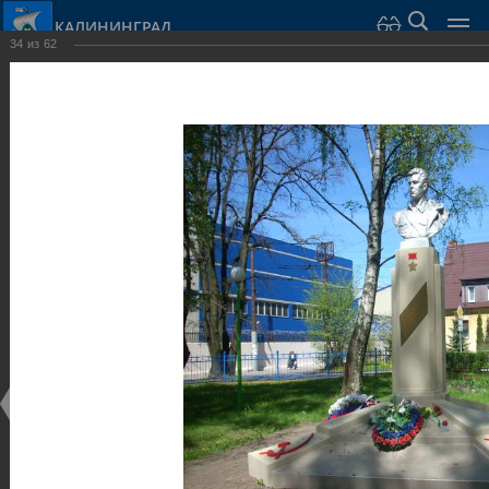
КАЛИНИНГРАД
34
из
62
Город Калининград
›
Город
›
Фотогалерея
›
Калининград
›
Скульптуры и мемориалы
Скульптуры и мемориалы
Скульптуры и мемориалы
25.02.2014