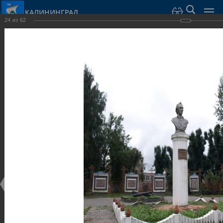
КАЛИНИНГРАД
24
из
62
Город Калининград
›
Город
›
Фотогалерея
›
Калининград
›
Скульптуры и мемориалы
Скульптуры и мемориалы
Скульптуры и мемориалы
25.02.2014