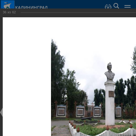
КАЛИНИНГРАД
36
из
62
Город Калининград
›
Город
›
Фотогалерея
›
Калининград
›
Скульптуры и мемориалы
Скульптуры и мемориалы
Скульптуры и мемориалы
25.02.2014