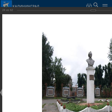
КАЛИНИНГРАД
24
из
62
Город Калининград
›
Город
›
Фотогалерея
›
Калининград
›
Скульптуры и мемориалы
Скульптуры и мемориалы
Скульптуры и мемориалы
25.02.2014