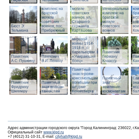
Нарвская
Тельмана
Энгельса
комплекс на
Ялтинская
Кос
Мемориальный
братской
Ме
комплекс на
могиле
Мемориальный
ком
братской
советских
комплекс на
бра
могиле
воинов, ул.
братской
мог
советских
Старшего
Памятник
могиле
сов
Бюст Э.
воинов, пос.
сержанта
воинам,
советских
вои
Тельмана
Прибрежный
Карташова
погибшим в
воинов
Ко
годы Первой
мировой
войны 1914-
1918 гг., с
барельефом
Памятник
Памятник
Памятник
«Умирающий
Герману
Пам
А.С. Пушкину
В.И. Ленину
боец»
Клаассу
Кан
Памятный
знак героям-
комсомольцам,
Памятный
Па
Памятник
Памятный
погибшим при
знак
зна
Фридриху
знак воинам-
штурме
землякам-
мор
Шиллеру
танкистам
Кенигсберга
космонавтам
ба
Адрес администрации городского округа "Город Калининград: 236022, г.К
Официальный сайт
www.klgd.ru
+7 (4012) 31-10-31, E-mail:
cityhall@klgd.ru