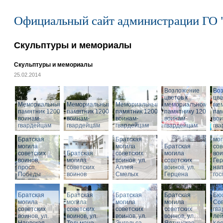
Официальный сайт администрации ГО 
Скульптуры и мемориалы
Скульптуры и мемориалы
25.02.2014
Возложение
Во
цветов к
цве
Мемориальный
Мемориальный
Мемориальный
мемориальному
ме
памятник 1200
памятник 1200
памятник 1200
памятнику 1200
пам
воинам-
воинам-
воинам-
воинам-
вои
гвардейцам
гвардейцам
гвардейцам
гвардейцам
гв
Бра
Братская
Братская
мог
могила
могила
Братская
сов
советских
Братская
советских
могила
вои
воинов,
могила
воинов, ул.
советских
Гер
просп.
советских
Аллея
воинов, ул.
на
Победы
воинов
Смелых
Герцена
гос
Братская
Братская
Братская
Братская
Бюс
могила
могила
могила
могила
Сов
советских
советских
советских
советских
гва
воинов, ул.
воинов, ул.
воинов, ул.
Мемориальный
воинов, ул.
лей