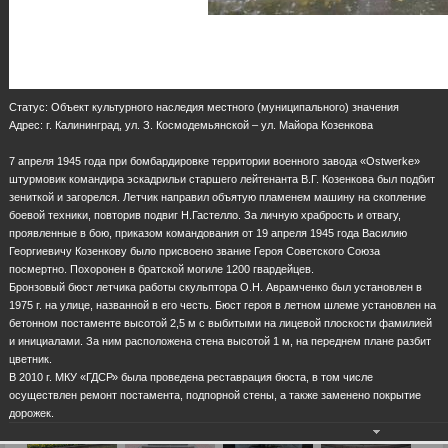
Статус: Объект культурного наследия местного (муниципального) значения
Адрес: г. Калининград, ул. З. Космодемьянской – ул. Майора Козенкова
7 апреля 1945 года при бомбардировке территории военного завода «Ostwerke»
штурмовик командира эскадрильи старшего лейтенанта В.Г. Козенкова был подбит
зениткой и загорелся. Летчик направил объятую пламенем машину на скопление
боевой техники, повторив подвиг Н.Гастелло. За личную храбрость и отвагу,
проявленные в бою, приказом командования от 19 апреля 1945 года Василию
Георгиевичу Козенкову было присвоено звание Героя Советского Союза
посмертно. Похоронен в братской могиле 1200 гвардейцев.
Бронзовый бюст летчика работы скульптора О.Н. Аврамченко был установлен в
1975 г. на улице, названной в его честь. Бюст героя в летном шлеме установлен на
бетонном постаменте высотой 2,5 м с выбитыми на лицевой плоскости фамилией
и инициалами. За ним расположена стена высотой 1 м, на переднем плане разбит
цветник.
В 2010 г. МКУ «ГДСР» была проведена реставрация бюста, в том числе
осуществлен ремонт постамента, подпорной стены, а также заменено покрытие
дорожек.