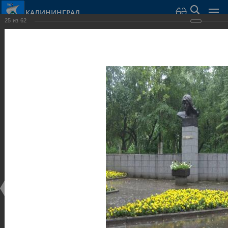
КАЛИНИНГРАД
25
из
62
Город Калининград
›
Город
›
Фотогалерея
›
Калининград
›
Скульптуры и мемориалы
Скульптуры и мемориалы
Скульптуры и мемориалы
25.02.2014