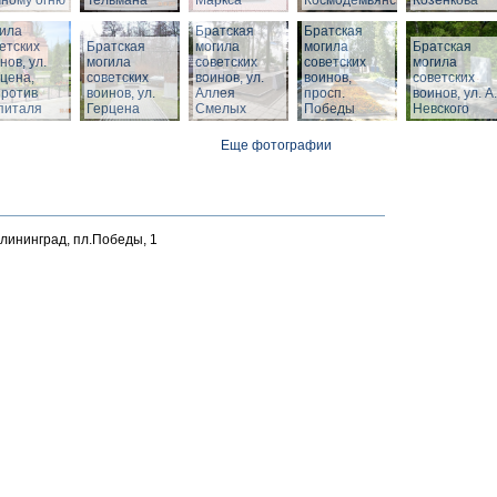
ному огню
Тельмана
Маркса
Космодемьянского
Козенкова
тская
ила
Братская
Братская
етских
Братская
могила
могила
Братская
нов, ул.
могила
советских
советских
могила
цена,
советских
воинов, ул.
воинов,
советских
против
воинов, ул.
Аллея
просп.
воинов, ул. А.
питаля
Герцена
Смелых
Победы
Невского
Еще фотографии
алининград, пл.Победы, 1