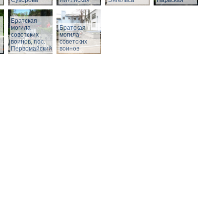
Суворова
Ялтинская
Энгельса
Нарвская
Братская
могила
Братская
советских
могила
воинов, пос.
советских
Первомайский
воинов