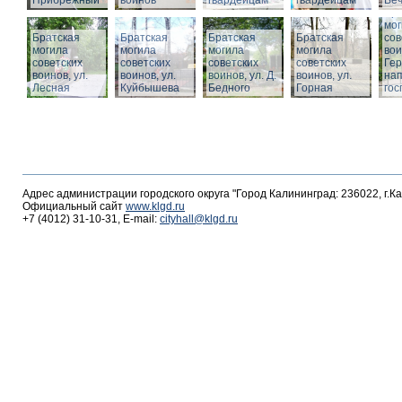
Прибрежный
воинов
гвардейцам
гвардейцам
Веч
Бра
мог
Братская
Братская
Братская
Братская
сов
могила
могила
могила
могила
вои
советских
советских
советских
советских
Гер
воинов, ул.
воинов, ул.
воинов, ул. Д.
воинов, ул.
на
Лесная
Куйбышева
Бедного
Горная
гос
Адрес администрации городского округа "Город Калининград: 236022, г.К
Официальный сайт
www.klgd.ru
+7 (4012) 31-10-31, E-mail:
cityhall@klgd.ru