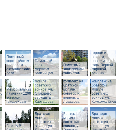
Памятник
«Российским
героям и
Памятный
воинам,
знак рыбакам-
Памятный
павшим в
пионерам
знак
Памятный
годы Первой
океанического
морякам-
Мемориальный
знак воинам-
мировой
лова
балтийцам
комплекс на
танкистам
войны»
братской
Мемориальный
Мемориальный
могиле
комплекс на
комплекс на
советских
братской
братской
ый
Мемориальный
воинов, ул.
могиле
могиле
00
памятник 1200
Старшего
советских
советских
воинам-
сержанта
воинов, ул.
воинов, ул.
гвардейцам
Карташова
Лукашова
Комсомольская
Братская
Братская
Братская
могила
могила
могила
советских
советских
советских
Бюст А.В.
воинов, ул.
воинов, ул.
воинов, ул.