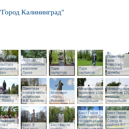
"Город Калининград"
Памятный
Пергола,
знак
льптура
посвященная
советско-
орющиеся
королеве
Парк
Парк
польской
бры»
Луизе
скульптур
скульптур
дружбы
Памятная
Мемориальный
Мемориальн
плита в честь
Монумент
памятник 1200
памятник 12
мятник
астронома
«Мать-
воинам-
воинам-
. Ленину
Ф.В. Бесселя
Россия»
гвардейцам
гвардейцам
Бюст Героя
Бюст Героя
Советского Союза
Советского
зложение
гвардии старшего
Союза гв.
тов к
Бюст Э.
Бюст Карла
лейтенанта А.А.
майора В.Г.