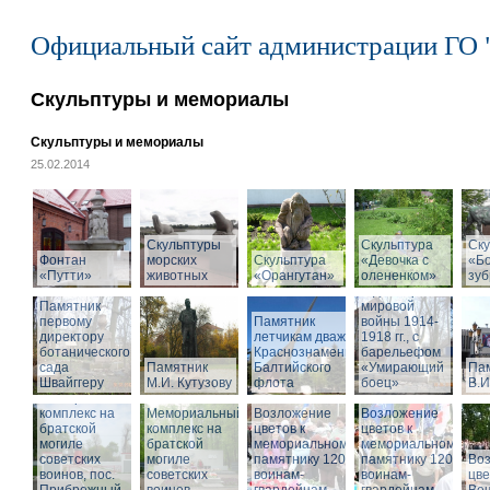
Официальный сайт администрации ГО 
Скульптуры и мемориалы
Скульптуры и мемориалы
25.02.2014
Скульптуры
Скульптура
Памятник
Ску
Фонтан
морских
Скульптура
«Девочка с
воинам,
«Б
«Путти»
животных
«Орангутан»
олененком»
погибшим в
зу
годы Первой
Памятник
мировой
первому
Памятник
войны 1914-
директору
летчикам дважды
1918 гг., с
ботанического
Краснознаменного
барельефом
сада
Памятник
Балтийского
«Умирающий
Па
Швайггеру
М.И. Кутузову
флота
боец»
В.И
Мемориальный
комплекс на
Мемориальный
Возложение
Возложение
братской
комплекс на
цветов к
цветов к
могиле
братской
мемориальному
мемориальному
советских
могиле
памятнику 1200
памятнику 1200
Во
воинов, пос.
советских
воинам-
воинам-
цве