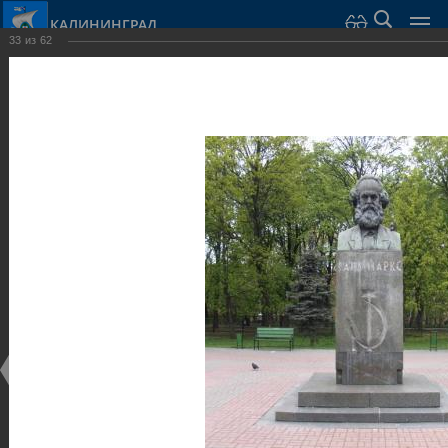
КАЛИНИНГРАД
33
из
62
Город Калининград
›
Город
›
Фотогалерея
›
Калининград
›
Скульптуры и мемориалы
Скульптуры и мемориалы
Скульптуры и мемориалы
25.02.2014