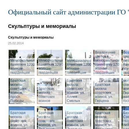
Официальный сайт администрации ГО 
Скульптуры и мемориалы
Скульптуры и мемориалы
25.02.2014
Возложение
Во
цветов к
цве
Мемориальный
Мемориальный
Мемориальный
мемориальному
ме
памятник 1200
памятник 1200
памятник 1200
памятнику 1200
пам
воинам-
воинам-
воинам-
воинам-
вои
гвардейцам
гвардейцам
гвардейцам
гвардейцам
гв
Бра
Братская
Братская
мог
могила
могила
Братская
сов
советских
Братская
советских
могила
вои
воинов,
могила
воинов, ул.
советских
Гер
просп.
советских
Аллея
воинов, ул.
на
Победы
воинов
Смелых
Герцена
гос
Братская
Братская
Братская
Братская
Бюс
могила
могила
могила
могила
Сов
советских
советских
советских
советских
гва
воинов, ул.
воинов, ул.
воинов, ул.
Мемориальный
воинов, ул.
лей