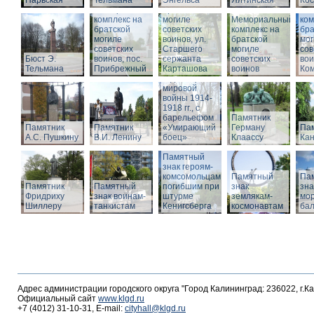
Нарвская
Тельмана
Энгельса
комплекс на
Ялтинская
Кос
Мемориальный
братской
Ме
комплекс на
могиле
Мемориальный
ком
братской
советских
комплекс на
бра
могиле
воинов, ул.
братской
мог
советских
Старшего
Памятник
могиле
сов
Бюст Э.
воинов, пос.
сержанта
воинам,
советских
вои
Тельмана
Прибрежный
Карташова
погибшим в
воинов
Ко
годы Первой
мировой
войны 1914-
1918 гг., с
барельефом
Памятник
Памятник
Памятник
«Умирающий
Герману
Пам
А.С. Пушкину
В.И. Ленину
боец»
Клаассу
Кан
Памятный
знак героям-
комсомольцам,
Памятный
Па
Памятник
Памятный
погибшим при
знак
зна
Фридриху
знак воинам-
штурме
землякам-
мор
Шиллеру
танкистам
Кенигсберга
космонавтам
ба
Адрес администрации городского округа "Город Калининград: 236022, г.К
Официальный сайт
www.klgd.ru
+7 (4012) 31-10-31, E-mail:
cityhall@klgd.ru