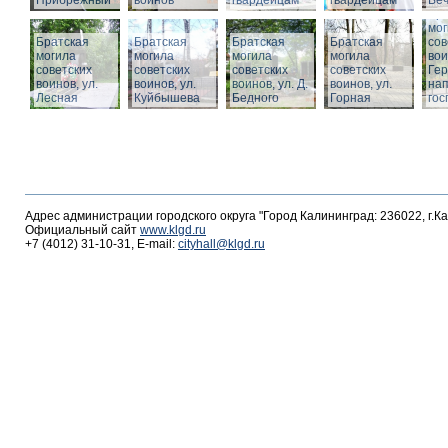
Прибрежный
воинов
гвардейцам
гвардейцам
Веч
Бра
мог
Братская
Братская
Братская
Братская
сов
могила
могила
могила
могила
вои
советских
советских
советских
советских
Гер
воинов, ул.
воинов, ул.
воинов, ул. Д.
воинов, ул.
на
Лесная
Куйбышева
Бедного
Горная
гос
Адрес администрации городского округа "Город Калининград: 236022, г.К
Официальный сайт
www.klgd.ru
+7 (4012) 31-10-31, E-mail:
cityhall@klgd.ru