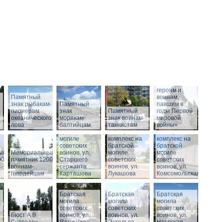
Памятник
«Российским
героям и
Памятный
воинам,
знак рыбакам-
Памятный
павшим в
пионерам
знак
Памятный
годы Первой
океанического
морякам-
Мемориальный
знак воинам-
мировой
лова
балтийцам
комплекс на
танкистам
войны»
братской
Мемориальный
Мемориальный
могиле
комплекс на
комплекс на
советских
братской
братской
ый
Мемориальный
воинов, ул.
могиле
могиле
00
памятник 1200
Старшего
советских
советских
воинам-
сержанта
воинов, ул.
воинов, ул.
гвардейцам
Карташова
Лукашова
Комсомольская
Братская
Братская
Братская
могила
могила
могила
советских
советских
советских
Бюст А.В.
воинов, ул.
воинов, ул.
воинов, ул.