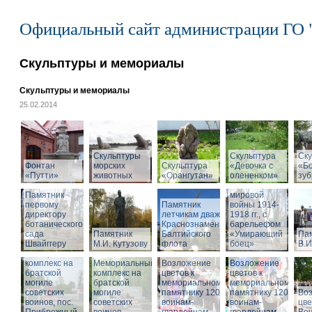
Официальный сайт администрации ГО 
Скульптуры и мемориалы
Скульптуры и мемориалы
25.02.2014
Скульптуры
Скульптура
Памятник
Ску
Фонтан
морских
Скульптура
«Девочка с
воинам,
«Б
«Путти»
животных
«Орангутан»
олененком»
погибшим в
зу
годы Первой
Памятник
мировой
первому
Памятник
войны 1914-
директору
летчикам дважды
1918 гг., с
ботанического
Краснознаменного
барельефом
сада
Памятник
Балтийского
«Умирающий
Па
Швайггеру
М.И. Кутузову
флота
боец»
В.И
Мемориальный
комплекс на
Мемориальный
Возложение
Возложение
братской
комплекс на
цветов к
цветов к
могиле
братской
мемориальному
мемориальному
советских
могиле
памятнику 1200
памятнику 1200
Во
воинов, пос.
советских
воинам-
воинам-
цве