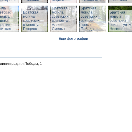
ному огню
Тельмана
Маркса
Космодемьянского
Козенкова
тская
ила
Братская
Братская
етских
Братская
могила
могила
Братская
нов, ул.
могила
советских
советских
могила
цена,
советских
воинов, ул.
воинов,
советских
против
воинов, ул.
Аллея
просп.
воинов, ул. А.
питаля
Герцена
Смелых
Победы
Невского
Еще фотографии
алининград, пл.Победы, 1