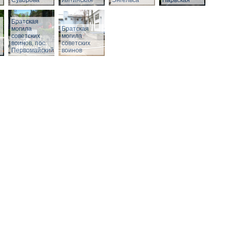
Суворова
Ялтинская
Энгельса
Нарвская
Братская
могила
Братская
советских
могила
воинов, пос.
советских
Первомайский
воинов