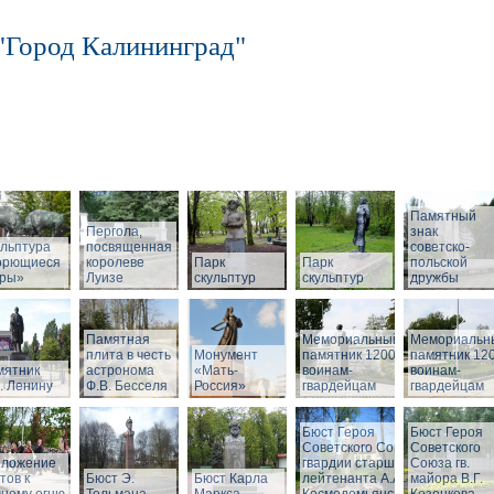
"Город Калининград"
Памятный
Пергола,
знак
льптура
посвященная
советско-
орющиеся
королеве
Парк
Парк
польской
бры»
Луизе
скульптур
скульптур
дружбы
Памятная
Мемориальный
Мемориальн
плита в честь
Монумент
памятник 1200
памятник 12
мятник
астронома
«Мать-
воинам-
воинам-
. Ленину
Ф.В. Бесселя
Россия»
гвардейцам
гвардейцам
Бюст Героя
Бюст Героя
Советского Союза
Советского
зложение
гвардии старшего
Союза гв.
тов к
Бюст Э.
Бюст Карла
лейтенанта А.А.
майора В.Г.