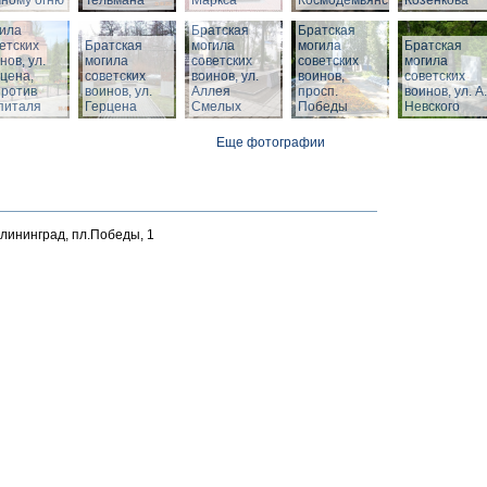
ному огню
Тельмана
Маркса
Космодемьянского
Козенкова
тская
ила
Братская
Братская
етских
Братская
могила
могила
Братская
нов, ул.
могила
советских
советских
могила
цена,
советских
воинов, ул.
воинов,
советских
против
воинов, ул.
Аллея
просп.
воинов, ул. А.
питаля
Герцена
Смелых
Победы
Невского
Еще фотографии
алининград, пл.Победы, 1