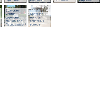
Суворова
Ялтинская
Энгельса
Нарвская
Братская
могила
Братская
советских
могила
воинов, пос.
советских
Первомайский
воинов