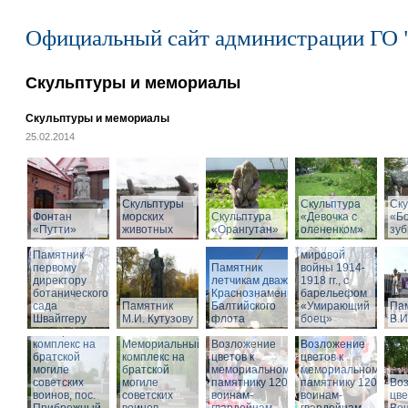
Официальный сайт администрации ГО 
Скульптуры и мемориалы
Скульптуры и мемориалы
25.02.2014
Скульптуры
Скульптура
Памятник
Ску
Фонтан
морских
Скульптура
«Девочка с
воинам,
«Б
«Путти»
животных
«Орангутан»
олененком»
погибшим в
зу
годы Первой
Памятник
мировой
первому
Памятник
войны 1914-
директору
летчикам дважды
1918 гг., с
ботанического
Краснознаменного
барельефом
сада
Памятник
Балтийского
«Умирающий
Па
Швайггеру
М.И. Кутузову
флота
боец»
В.И
Мемориальный
комплекс на
Мемориальный
Возложение
Возложение
братской
комплекс на
цветов к
цветов к
могиле
братской
мемориальному
мемориальному
советских
могиле
памятнику 1200
памятнику 1200
Во
воинов, пос.
советских
воинам-
воинам-
цве