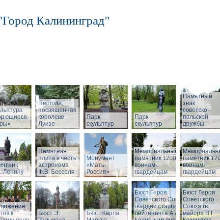
"Город Калининград"
Памятный
Пергола,
знак
льптура
посвященная
советско-
орющиеся
королеве
Парк
Парк
польской
бры»
Луизе
скульптур
скульптур
дружбы
Памятная
Мемориальный
Мемориальн
плита в честь
Монумент
памятник 1200
памятник 12
мятник
астронома
«Мать-
воинам-
воинам-
. Ленину
Ф.В. Бесселя
Россия»
гвардейцам
гвардейцам
Бюст Героя
Бюст Героя
Советского Союза
Советского
зложение
гвардии старшего
Союза гв.
тов к
Бюст Э.
Бюст Карла
лейтенанта А.А.
майора В.Г.