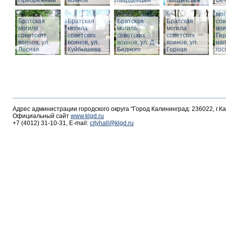
Прибрежный
воинов
гвардейцам
гвардейцам
Веч
Бра
мог
Братская
Братская
Братская
Братская
сов
могила
могила
могила
могила
вои
советских
советских
советских
советских
Гер
воинов, ул.
воинов, ул.
воинов, ул. Д.
воинов, ул.
на
Лесная
Куйбышева
Бедного
Горная
гос
Адрес администрации городского округа "Город Калининград: 236022, г.К
Официальный сайт
www.klgd.ru
+7 (4012) 31-10-31, E-mail:
cityhall@klgd.ru