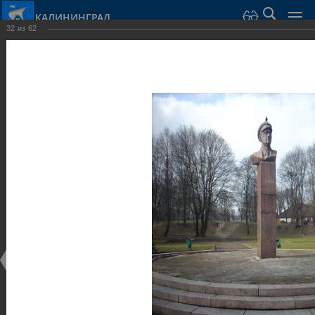
КАЛИНИНГРАД
32
из
62
Город Калининград
›
Город
›
Фотогалерея
›
Калининград
›
Скульптуры и мемориалы
Скульптуры и мемориалы
Скульптуры и мемориалы
25.02.2014