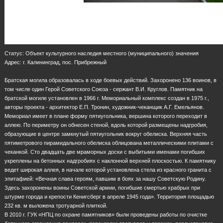
Статус: Объект культурного наследия местного (муниципального) значения
Адрес: г. Калининград, пос. Прибрежный
Братская могила образовалась в ходе боевых действий. Захоронено 136 воинов, в
том числе один Герой Советского Союза - сержант В.И. Круглов. Памятник на
братской могиле установлен в 1966 г. Мемориальный комплекс создан в 1975 г.,
авторы проекта - архитектор Е.П. Тронин, художник-чеканщик А.Г. Емельянов.
Мемориал имеет в плане форму пятиугольника, вершина которого переходит в
аллею. По периметру он обнесен стеной, вдоль которой размещены надгробия,
образующие в центре замкнутый пятиугольник вокруг обелиска. Верхняя часть
пятиметрового пирамидального обелиска облицована металлическими плитами с
чеканкой. Сто двадцать две мраморных доски с выбитыми именами погибших
укреплены на бетонных надгробиях с наклонной верхней плоскостью. К памятнику
ведет широкая аллея, в начале которой установлена стела из красного гранита с
эпитафией: «Вечная слава героям, павшим в боях за нашу Советскую Родину.
Здесь захоронены воины Советской армии, погибшие смертью храбрых при
штурме города и крепости Кенигсберг в апреле 1945 года». Территория площадью
232 кв. м выложена тротуарной плиткой.
В 2010 г. ГУК «НПЦ по охране памятников» были проведены работы по очистке