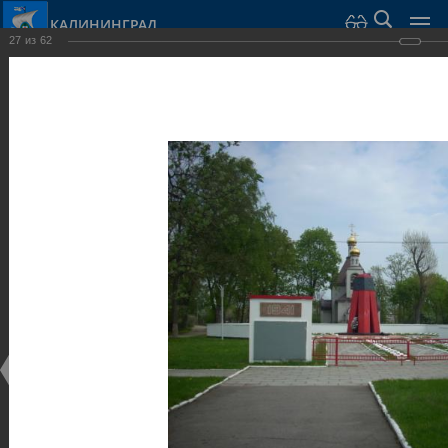
КАЛИНИНГРАД
27
из
62
Город Калининград
›
Город
›
Фотогалерея
›
Калининград
›
Скульптуры и мемориалы
Скульптуры и мемориалы
Скульптуры и мемориалы
25.02.2014