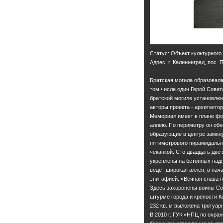
Статус: Объект культурного
Адрес: г. Калининград, пос.
Братская могила образовала
том числе один Герой Совет
братской могиле установлен 
авторы проекта - архитектор
Мемориал имеет в плане фор
аллею. По периметру он обн
образующие в центре замкну
пятиметрового пирамидальн
чеканкой. Сто двадцать дв
укреплены на бетонных надг
ведет широкая аллея, в нача
эпитафией: «Вечная слава г
Здесь захоронены воины Со
штурме города и крепости К
232 кв. м выложена тротуар
В 2010 г. ГУК «НПЦ по охра