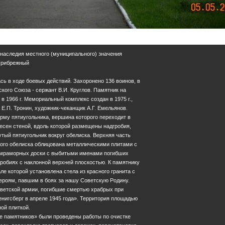
 наследия местного (муниципального) значения
 Прибрежный
сь в ходе боевых действий. Захоронено 136 воинов, в
ского Союза - сержант В.И. Круглов. Памятник на
в 1966 г. Мемориальный комплекс создан в 1975 г.,
 Е.П. Тронин, художник-чеканщик А.Г. Емельянов.
му пятиугольника, вершина которого переходит в
есен стеной, вдоль которой размещены надгробия,
тый пятиугольник вокруг обелиска. Верхняя часть
ого обелиска облицована металлическими плитами с
е мраморных доски с выбитыми именами погибших
робиях с наклонной верхней плоскостью. К памятнику
ле которой установлена стела из красного гранита с
ероям, павшим в боях за нашу Советскую Родину.
ветской армии, погибшие смертью храбрых при
енигсберг в апреле 1945 года». Территория площадью
ной плиткой.
не памятников» были проведены работы по очистке