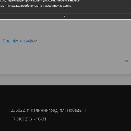
сок, перекладке тротуаров и дорожек, переустановке
памятника железобетоном, а также произведена
Еще фотографии
28.0
236022, г. Калининград, пл. Победы, 1
+7 (4012) 31-10-31