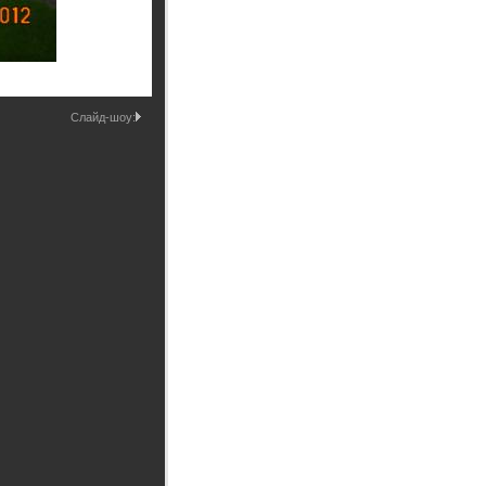
Промышленные здания и
сооружения
Мосты
Слайд-шоу: