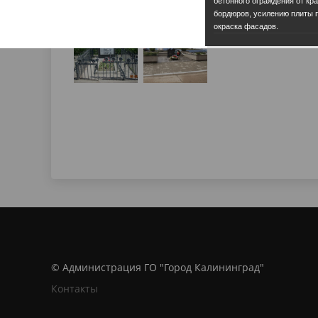
бетонного ограждения от кра
бордюров, усилению плиты 
окраска фасадов.
© Администрация ГО "Город Калининград"
Контакты