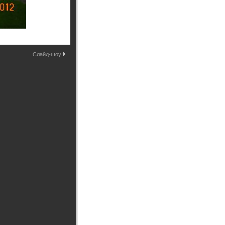
Промышленные здания и
сооружения
Мосты
Слайд-шоу: