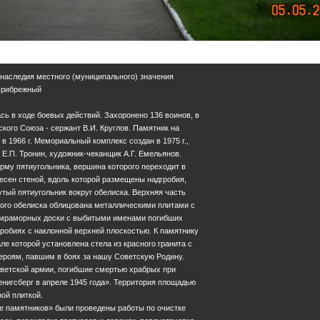
 наследия местного (муниципального) значения
 Прибрежный
сь в ходе боевых действий. Захоронено 136 воинов, в
ского Союза - сержант В.И. Круглов. Памятник на
в 1966 г. Мемориальный комплекс создан в 1975 г.,
 Е.П. Тронин, художник-чеканщик А.Г. Емельянов.
му пятиугольника, вершина которого переходит в
есен стеной, вдоль которой размещены надгробия,
тый пятиугольник вокруг обелиска. Верхняя часть
ого обелиска облицована металлическими плитами с
е мраморных доски с выбитыми именами погибших
робиях с наклонной верхней плоскостью. К памятнику
ле которой установлена стела из красного гранита с
ероям, павшим в боях за нашу Советскую Родину.
ветской армии, погибшие смертью храбрых при
енигсберг в апреле 1945 года». Территория площадью
ной плиткой.
не памятников» были проведены работы по очистке