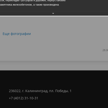
сок, перекладке тротуаров и дорожек, переустановке
памятника железобетоном, а также произведена
Еще фотографии
28.0
236022, г. Калининград, пл. Победы, 1
+7 (4012) 31-10-31