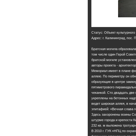
Статус: Объект культурного
Адрес: г. Калининград, пос.
Братская могила образовала
том числе один Герой Совет
братской могиле установлен 
авторы проекта - архитектор
Мемориал имеет в плане фор
аллею. По периметру он обн
образующие в центре замкну
пятиметрового пирамидальн
чеканкой. Сто двадцать дв
укреплены на бетонных надг
ведет широкая аллея, в нача
эпитафией: «Вечная слава г
Здесь захоронены воины Со
штурме города и крепости К
232 кв. м выложена тротуар
В 2010 г. ГУК «НПЦ по охра