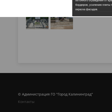
бетонного ограждения от кра
бордюров, усилению плиты 
окраска фасадов.
© Администрация ГО "Город Калининград"
Контакты