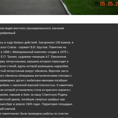
 наследия местного (муниципального) значения
 Прибрежный
сь в ходе боевых действий. Захоронено 136 воинов, в
ского Союза - сержант В.И. Круглов. Памятник на
в 1966 г. Мемориальный комплекс создан в 1975 г.,
 Е.П. Тронин, художник-чеканщик А.Г. Емельянов.
му пятиугольника, вершина которого переходит в
есен стеной, вдоль которой размещены надгробия,
тый пятиугольник вокруг обелиска. Верхняя часть
ого обелиска облицована металлическими плитами с
е мраморных доски с выбитыми именами погибших
робиях с наклонной верхней плоскостью. К памятнику
ле которой установлена стела из красного гранита с
ероям, павшим в боях за нашу Советскую Родину.
ветской армии, погибшие смертью храбрых при
енигсберг в апреле 1945 года». Территория площадью
ной плиткой.
не памятников» были проведены работы по очистке