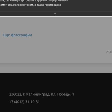
сок, перекладке тротуаров и дорожек, переустановке
памятника железобетоном, а также произведена
Еще фотографии
28.0
236022, г. Калининград, пл. Победы, 1
+7 (4012) 31-10-31