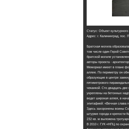
Статус: Объект культурного
Адрес: г. Калининград, пос.
Братская могила образовала
том числе один Герой Совет
братской могиле установлен 
авторы проекта - архитектор
Мемориал имеет в плане фор
аллею. По периметру он обн
образующие в центре замкну
пятиметрового пирамидальн
чеканкой. Сто двадцать дв
укреплены на бетонных надг
ведет широкая аллея, в нача
эпитафией: «Вечная слава г
Здесь захоронены воины Со
штурме города и крепости К
232 кв. м выложена тротуар
В 2010 г. ГУК «НПЦ по охра