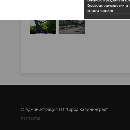
бетонного ограждения от кра
бордюров, усилению плиты 
окраска фасадов.
© Администрация ГО "Город Калининград"
Контакты