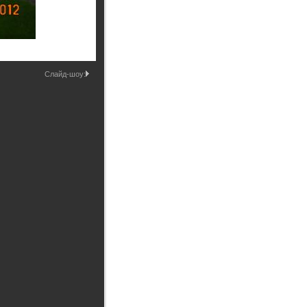
Промышленные здания и
сооружения
Мосты
Слайд-шоу: