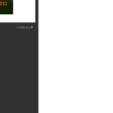
Промышленные здания и
сооружения
Мосты
Слайд-шоу: