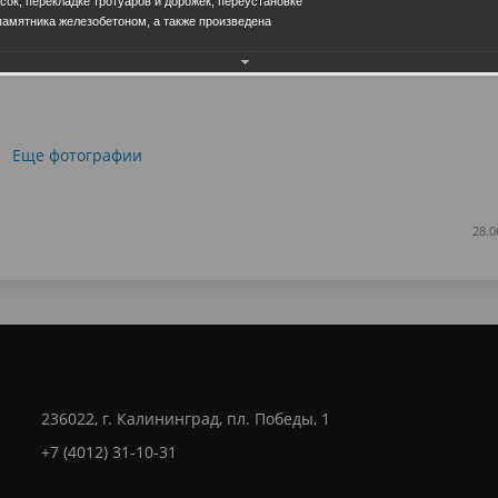
сок, перекладке тротуаров и дорожек, переустановке
памятника железобетоном, а также произведена
Еще фотографии
28.0
236022, г. Калининград, пл. Победы, 1
+7 (4012) 31-10-31