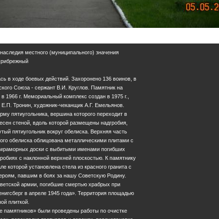
 наследия местного (муниципального) значения
 Прибрежный
сь в ходе боевых действий. Захоронено 136 воинов, в
ского Союза - сержант В.И. Круглов. Памятник на
в 1966 г. Мемориальный комплекс создан в 1975 г.,
 Е.П. Тронин, художник-чеканщик А.Г. Емельянов.
му пятиугольника, вершина которого переходит в
есен стеной, вдоль которой размещены надгробия,
тый пятиугольник вокруг обелиска. Верхняя часть
ого обелиска облицована металлическими плитами с
е мраморных доски с выбитыми именами погибших
робиях с наклонной верхней плоскостью. К памятнику
ле которой установлена стела из красного гранита с
ероям, павшим в боях за нашу Советскую Родину.
ветской армии, погибшие смертью храбрых при
енигсберг в апреле 1945 года». Территория площадью
ной плиткой.
не памятников» были проведены работы по очистке