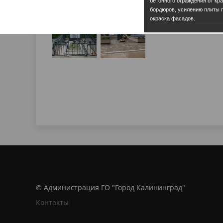
бетонного ограждения от кра
бордюров, усилению плиты 
окраска фасадов.
© Администрация ГО "Город Калининград"
Контакты