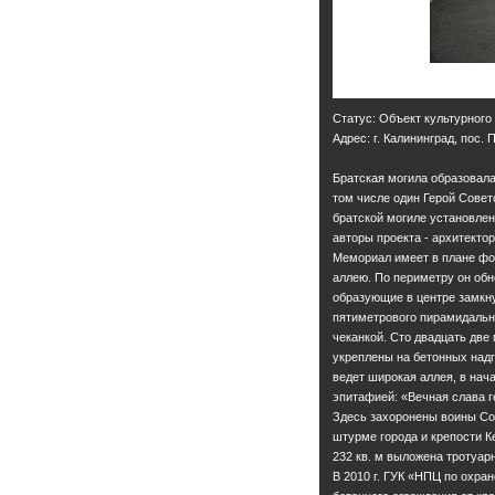
Статус: Объект культурного
Адрес: г. Калининград, пос.
Братская могила образовала
том числе один Герой Совет
братской могиле установлен 
авторы проекта - архитектор
Мемориал имеет в плане фор
аллею. По периметру он обн
образующие в центре замкну
пятиметрового пирамидальн
чеканкой. Сто двадцать дв
укреплены на бетонных надг
ведет широкая аллея, в нача
эпитафией: «Вечная слава г
Здесь захоронены воины Со
штурме города и крепости К
232 кв. м выложена тротуар
В 2010 г. ГУК «НПЦ по охра