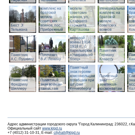
Нарвская
Тельмана
Энгельса
комплекс на
Ялтинская
Кос
Мемориальный
братской
Ме
комплекс на
могиле
Мемориальный
ком
братской
советских
комплекс на
бра
могиле
воинов, ул.
братской
мог
советских
Старшего
Памятник
могиле
сов
Бюст Э.
воинов, пос.
сержанта
воинам,
советских
вои
Тельмана
Прибрежный
Карташова
погибшим в
воинов
Ко
годы Первой
мировой
войны 1914-
1918 гг., с
барельефом
Памятник
Памятник
Памятник
«Умирающий
Герману
Пам
А.С. Пушкину
В.И. Ленину
боец»
Клаассу
Кан
Памятный
знак героям-
комсомольцам,
Памятный
Па
Памятник
Памятный
погибшим при
знак
зна
Фридриху
знак воинам-
штурме
землякам-
мор
Шиллеру
танкистам
Кенигсберга
космонавтам
ба
Адрес администрации городского округа "Город Калининград: 236022, г.К
Официальный сайт
www.klgd.ru
+7 (4012) 31-10-31, E-mail:
cityhall@klgd.ru