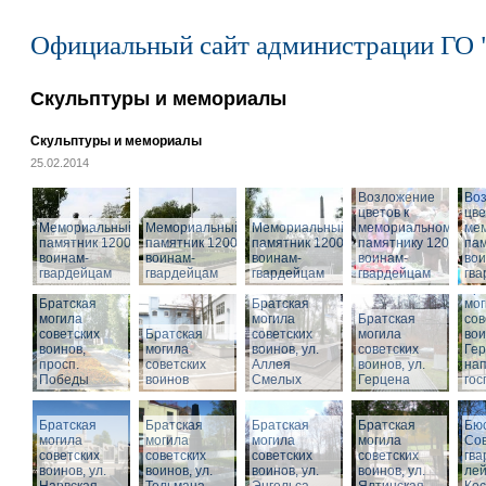
Официальный сайт администрации ГО 
Скульптуры и мемориалы
Скульптуры и мемориалы
25.02.2014
Возложение
Во
цветов к
цве
Мемориальный
Мемориальный
Мемориальный
мемориальному
ме
памятник 1200
памятник 1200
памятник 1200
памятнику 1200
пам
воинам-
воинам-
воинам-
воинам-
вои
гвардейцам
гвардейцам
гвардейцам
гвардейцам
гв
Бра
Братская
Братская
мог
могила
могила
Братская
сов
советских
Братская
советских
могила
вои
воинов,
могила
воинов, ул.
советских
Гер
просп.
советских
Аллея
воинов, ул.
на
Победы
воинов
Смелых
Герцена
гос
Братская
Братская
Братская
Братская
Бюс
могила
могила
могила
могила
Сов
советских
советских
советских
советских
гва
воинов, ул.
воинов, ул.
воинов, ул.
Мемориальный
воинов, ул.
лей