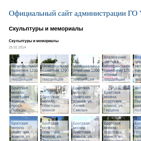
Официальный сайт администрации ГО 
Скульптуры и мемориалы
Скульптуры и мемориалы
25.02.2014
Возложение
Во
цветов к
цве
Мемориальный
Мемориальный
Мемориальный
мемориальному
ме
памятник 1200
памятник 1200
памятник 1200
памятнику 1200
пам
воинам-
воинам-
воинам-
воинам-
вои
гвардейцам
гвардейцам
гвардейцам
гвардейцам
гв
Бра
Братская
Братская
мог
могила
могила
Братская
сов
советских
Братская
советских
могила
вои
воинов,
могила
воинов, ул.
советских
Гер
просп.
советских
Аллея
воинов, ул.
на
Победы
воинов
Смелых
Герцена
гос
Братская
Братская
Братская
Братская
Бюс
могила
могила
могила
могила
Сов
советских
советских
советских
советских
гва
воинов, ул.
воинов, ул.
воинов, ул.
Мемориальный
воинов, ул.
лей