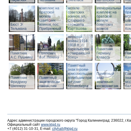
Нарвская
Тельмана
Энгельса
комплекс на
Ялтинская
Кос
Мемориальный
братской
Ме
комплекс на
могиле
Мемориальный
ком
братской
советских
комплекс на
бра
могиле
воинов, ул.
братской
мог
советских
Старшего
Памятник
могиле
сов
Бюст Э.
воинов, пос.
сержанта
воинам,
советских
вои
Тельмана
Прибрежный
Карташова
погибшим в
воинов
Ко
годы Первой
мировой
войны 1914-
1918 гг., с
барельефом
Памятник
Памятник
Памятник
«Умирающий
Герману
Пам
А.С. Пушкину
В.И. Ленину
боец»
Клаассу
Кан
Памятный
знак героям-
комсомольцам,
Памятный
Па
Памятник
Памятный
погибшим при
знак
зна
Фридриху
знак воинам-
штурме
землякам-
мор
Шиллеру
танкистам
Кенигсберга
космонавтам
ба
Адрес администрации городского округа "Город Калининград: 236022, г.К
Официальный сайт
www.klgd.ru
+7 (4012) 31-10-31, E-mail:
cityhall@klgd.ru