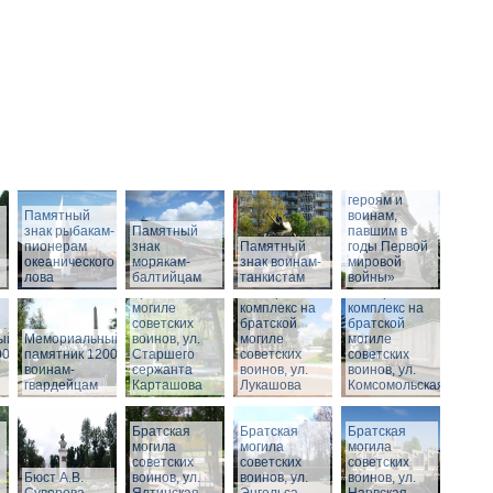
Памятник
«Российским
героям и
Памятный
воинам,
знак рыбакам-
Памятный
павшим в
пионерам
знак
Памятный
годы Первой
океанического
морякам-
Мемориальный
знак воинам-
мировой
лова
балтийцам
комплекс на
танкистам
войны»
братской
Мемориальный
Мемориальный
могиле
комплекс на
комплекс на
советских
братской
братской
ый
Мемориальный
воинов, ул.
могиле
могиле
00
памятник 1200
Старшего
советских
советских
воинам-
сержанта
воинов, ул.
воинов, ул.
гвардейцам
Карташова
Лукашова
Комсомольская
Братская
Братская
Братская
могила
могила
могила
советских
советских
советских
Бюст А.В.
воинов, ул.
воинов, ул.
воинов, ул.