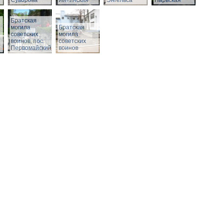
Суворова
Ялтинская
Энгельса
Нарвская
Братская
могила
Братская
советских
могила
воинов, пос.
советских
Первомайский
воинов