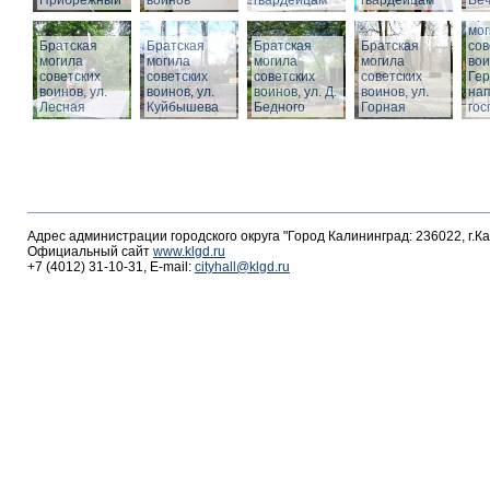
Прибрежный
воинов
гвардейцам
гвардейцам
Веч
Бра
мог
Братская
Братская
Братская
Братская
сов
могила
могила
могила
могила
вои
советских
советских
советских
советских
Гер
воинов, ул.
воинов, ул.
воинов, ул. Д.
воинов, ул.
на
Лесная
Куйбышева
Бедного
Горная
гос
Адрес администрации городского округа "Город Калининград: 236022, г.К
Официальный сайт
www.klgd.ru
+7 (4012) 31-10-31, E-mail:
cityhall@klgd.ru