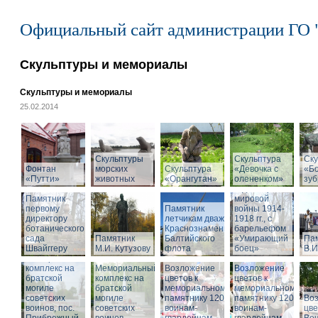
Официальный сайт администрации ГО 
Скульптуры и мемориалы
Скульптуры и мемориалы
25.02.2014
Скульптуры
Скульптура
Памятник
Ску
Фонтан
морских
Скульптура
«Девочка с
воинам,
«Б
«Путти»
животных
«Орангутан»
олененком»
погибшим в
зу
годы Первой
Памятник
мировой
первому
Памятник
войны 1914-
директору
летчикам дважды
1918 гг., с
ботанического
Краснознаменного
барельефом
сада
Памятник
Балтийского
«Умирающий
Па
Швайггеру
М.И. Кутузову
флота
боец»
В.И
Мемориальный
комплекс на
Мемориальный
Возложение
Возложение
братской
комплекс на
цветов к
цветов к
могиле
братской
мемориальному
мемориальному
советских
могиле
памятнику 1200
памятнику 1200
Во
воинов, пос.
советских
воинам-
воинам-
цве