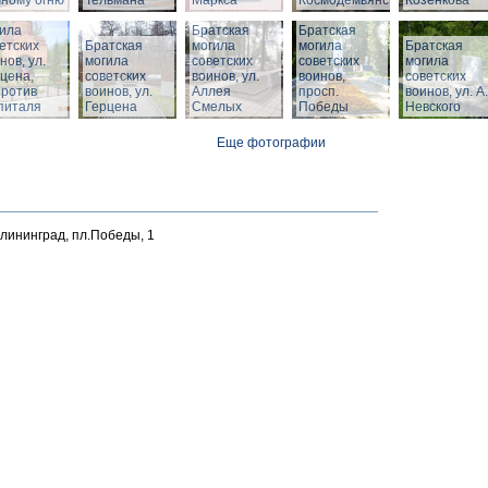
ному огню
Тельмана
Маркса
Космодемьянского
Козенкова
тская
ила
Братская
Братская
етских
Братская
могила
могила
Братская
нов, ул.
могила
советских
советских
могила
цена,
советских
воинов, ул.
воинов,
советских
против
воинов, ул.
Аллея
просп.
воинов, ул. А.
питаля
Герцена
Смелых
Победы
Невского
Еще фотографии
алининград, пл.Победы, 1