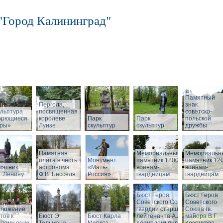
"Город Калининград"
Памятный
Пергола,
знак
льптура
посвященная
советско-
орющиеся
королеве
Парк
Парк
польской
бры»
Луизе
скульптур
скульптур
дружбы
Памятная
Мемориальный
Мемориальн
плита в честь
Монумент
памятник 1200
памятник 12
мятник
астронома
«Мать-
воинам-
воинам-
. Ленину
Ф.В. Бесселя
Россия»
гвардейцам
гвардейцам
Бюст Героя
Бюст Героя
Советского Союза
Советского
зложение
гвардии старшего
Союза гв.
тов к
Бюст Э.
Бюст Карла
лейтенанта А.А.
майора В.Г.