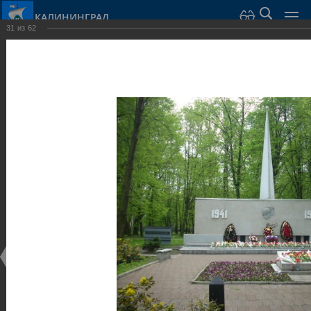
КАЛИНИНГРАД
31
из
62
Город Калининград
›
Город
›
Фотогалерея
›
Калининград
›
Скульптуры и мемориалы
Скульптуры и мемориалы
Скульптуры и мемориалы
25.02.2014