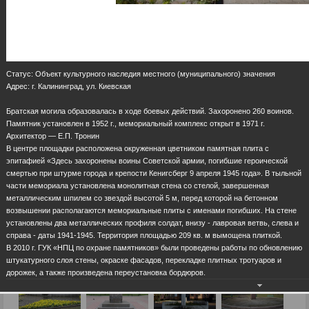
Статус: Объект культурного наследия местного (муниципального) значения
Адрес: г. Калининград, ул. Киевская
Братская могила образовалась в ходе боевых действий. Захоронено 260 воинов.
Памятник установлен в 1952 г., мемориальный комплекс открыт в 1971 г.
Архитектор — Е.П. Тронин
В центре площадки расположена окруженная цветником памятная плита с
эпитафией «Здесь захоронены воины Советской армии, погибшие героической
смертью при штурме города и крепости Кенигсберг 9 апреля 1945 года». В тыльной
части мемориала установлена монолитная стена со стелой, завершенная
металлическим шпилем со звездой высотой 5 м, перед которой на бетонном
возвышении располагаются мемориальные плиты с именами погибших. На стене
установлены два металлических профиля солдат, внизу - лавровая ветвь, слева и
справа - даты 1941-1945. Территория площадью 209 кв. м вымощена плиткой.
В 2010 г. ГУК «НПЦ по охране памятников» были проведены работы по обновлению
штукатурного слоя стены, окраске фасадов, перекладке плитных тротуаров и
дорожек, а также произведена переустановка бордюров.