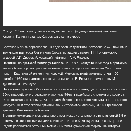
Статус: Объект культурного наследия местного (муниципального) значения
Адрес: г. Калининград, ул. Комсомольская, в сквере
Братская могила образовалась в ходе боевых действий. Захоронено 470 воинов, в
том числе три Героя Советского Союза: младший сержант Г.П. Головенский,
рядовой И.И. Дворский, младший лейтенант А.М. Яналов.
Памятник на братской могиле установлен в 1950 г. В августе 1969 года в братскую
могилу были перезахоронены останки воинов из братских могил на Советском
просп., Каштановой аллее и ул. Красной. Мемориальный комплекс открыт 30
октября 1969 года, авторы проекта - архитектор В. Еремеев, скульпторы М.
Дуниман, И. Гершбург.
По учетным данным Областного военного комиссариата, здесь захоронены воины
13-го гвардейского стрелкового корпуса, 54-го гвардейского стрелкового корпуса,
90-го стрелкового корпуса, 81-го гвардейского стрелкового корпуса, 1-го танкового
корпуса, 70-й стрелковой дивизии, 307-й стрелковой дивизии, 343-й стрелковой
дивизии, 15-й танковой бригады.
В центре композиции мемориального комплекса установлена стена высотой 3,5 м
с семью высеченными лицами воинов и эпитафией: «Подвиг ваш бессмертен».
Рядом расположен бетонный могильный холм кубической формы, на котором