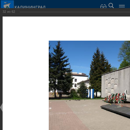
КАЛИНИНГРАД
32
из
62
Город Калининград
›
Город
›
Фотогалерея
›
Калининград
›
Скульптуры и мемориалы
Скульптуры и мемориалы
Скульптуры и мемориалы
25.02.2014