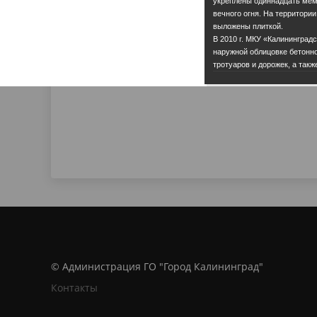
укреплены одиннадцать мем
вечного огня. На территории
выложены плиткой.
В 2010 г. МКУ «Калининград
наружной облицовке бетонно
тротуаров и дорожек, а так
© Администрация ГО "Город Калининград"
Контакты