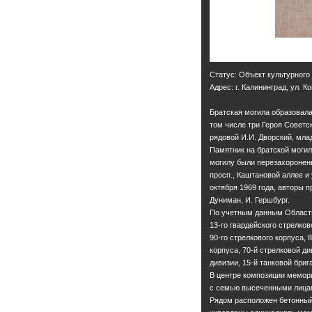
Статус: Объект культурного
Адрес: г. Калининград, ул. 
Братская могила образовала
том числе три Героя Советс
рядовой И.И. Дворский, мла
Памятник на братской могиле
могилу были перезахоронены
просп., Каштановой аллее и
октября 1969 года, авторы п
Дуниман, И. Гершбург.
По учетным данным Областн
13-го гвардейского стрелков
90-го стрелкового корпуса, 8
корпуса, 70-й стрелковой ди
дивизии, 15-й танковой бриг
В центре композиции мемори
с семью высеченными лицам
Рядом расположен бетонный