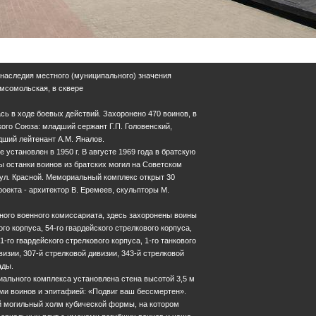
 наследия местного (муниципального) значения
Комсомольская, в сквере
сь в ходе боевых действий. Захоронено 470 воинов, в
кого Союза: младший сержант Г.П. Головенский,
дший лейтенант А.М. Яналов.
 установлен в 1950 г. В августе 1969 года в братскую
 останки воинов из братских могил на Советском
 ул. Красной. Мемориальный комплекс открыт 30
роекта - архитектор В. Еремеев, скульпторы М.
ого военного комиссариата, здесь захоронены воины
ого корпуса, 54-го гвардейского стрелкового корпуса,
1-го гвардейского стрелкового корпуса, 1-го танкового
визии, 307-й стрелковой дивизии, 343-й стрелковой
ады.
ального комплекса установлена стена высотой 3,5 м
и воинов и эпитафией: «Подвиг ваш бессмертен».
 могильный холм кубической формы, на котором