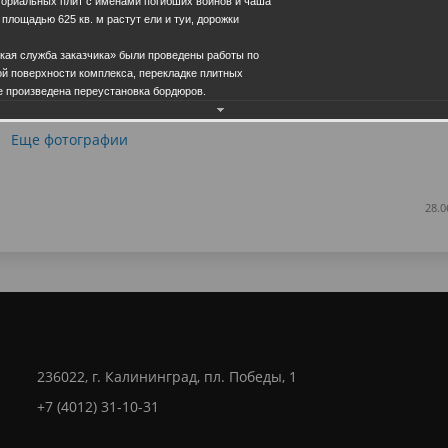
ориальных плит с именами погибших воинов и чаша
 площадью 625 кв. м растут ели и туи, дорожки
ская служба заказчика» были проведены работы по
й поверхности комплекса, перекладке плитных
же произведена переустановка бордюров.
Еще фотографии
28.0
236022, г. Калининград, пл. Победы, 1
+7 (4012) 31-10-31