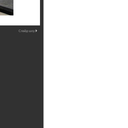
Промышленные здания и
сооружения
Мосты
Слайд-шоу: