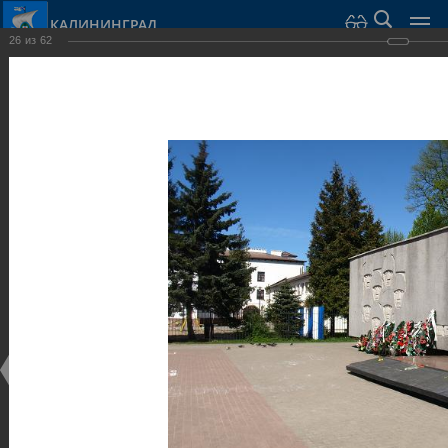
КАЛИНИНГРАД
26
из
62
Город Калининград
›
Город
›
Фотогалерея
›
Калининград
›
Скульптуры и мемориалы
Скульптуры и мемориалы
Скульптуры и мемориалы
25.02.2014