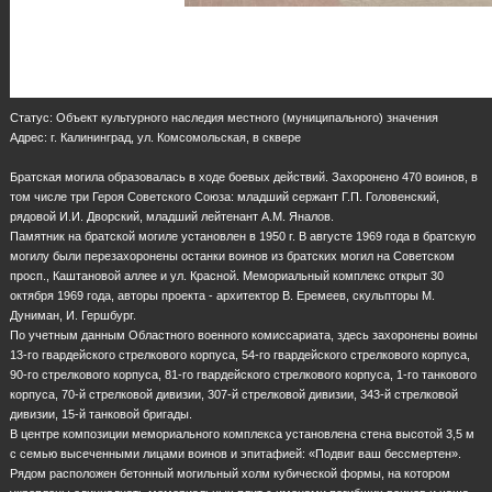
Статус: Объект культурного наследия местного (муниципального) значения
Адрес: г. Калининград, ул. Комсомольская, в сквере
Братская могила образовалась в ходе боевых действий. Захоронено 470 воинов, в
том числе три Героя Советского Союза: младший сержант Г.П. Головенский,
рядовой И.И. Дворский, младший лейтенант А.М. Яналов.
Памятник на братской могиле установлен в 1950 г. В августе 1969 года в братскую
могилу были перезахоронены останки воинов из братских могил на Советском
просп., Каштановой аллее и ул. Красной. Мемориальный комплекс открыт 30
октября 1969 года, авторы проекта - архитектор В. Еремеев, скульпторы М.
Дуниман, И. Гершбург.
По учетным данным Областного военного комиссариата, здесь захоронены воины
13-го гвардейского стрелкового корпуса, 54-го гвардейского стрелкового корпуса,
90-го стрелкового корпуса, 81-го гвардейского стрелкового корпуса, 1-го танкового
корпуса, 70-й стрелковой дивизии, 307-й стрелковой дивизии, 343-й стрелковой
дивизии, 15-й танковой бригады.
В центре композиции мемориального комплекса установлена стена высотой 3,5 м
с семью высеченными лицами воинов и эпитафией: «Подвиг ваш бессмертен».
Рядом расположен бетонный могильный холм кубической формы, на котором