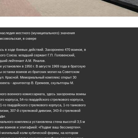
 наследия местного (муниципального) значения
Комсомольская, в сквере
сь в ходе боевых действий. Захоронено 470 воинов, в
кого Союза: младший сержант Г.П. Головенский,
дший лейтенант А.М. Яналов.
 установлен в 1950 г. В августе 1969 года в братскую
 останки воинов из братских могил на Советском
 ул. Красной. Мемориальный комплекс открыт 30
роекта - архитектор В. Еремеев, скульпторы М.
ого военного комиссариата, здесь захоронены воины
ого корпуса, 54-го гвардейского стрелкового корпуса,
1-го гвардейского стрелкового корпуса, 1-го танкового
визии, 307-й стрелковой дивизии, 343-й стрелковой
ады.
ального комплекса установлена стена высотой 3,5 м
и воинов и эпитафией: «Подвиг ваш бессмертен».
 могильный холм кубической формы, на котором