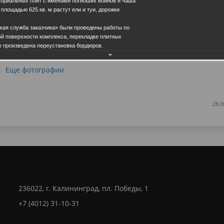
ориальных плит с именами погибших воинов и чаша
 площадью 625 кв. м растут ели и туи, дорожки
ская служба заказчика» были проведены работы по
й поверхности комплекса, перекладке плитных
же произведена переустановка бордюров.
Еще фотографии
28.0
236022, г. Калининград, пл. Победы, 1
+7 (4012) 31-10-31