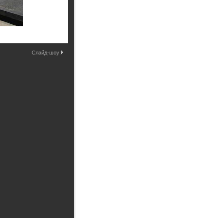
Промышленные здания и
сооружения
Мосты
Слайд-шоу: