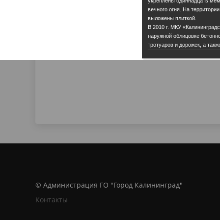
укреплены одиннадцать мем
вечного огня. На территории
выложены плиткой.
В 2010 г. МКУ «Калининград
наружной облицовке бетонно
тротуаров и дорожек, а так
© Администрация ГО "Город Калининград"
Контакты