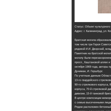
Статус: Объект культурного
Адрес: г. Калининград, ул. 
Братская могила образовала
том числе три Героя Советс
рядовой И.И. Дворский, мла
Памятник на братской могиле
могилу были перезахоронены
просп., Каштановой аллее и
октября 1969 года, авторы п
Дуниман, И. Гершбург.
По учетным данным Областн
13-го гвардейского стрелков
90-го стрелкового корпуса, 8
корпуса, 70-й стрелковой ди
дивизии, 15-й танковой бриг
В центре композиции мемори
с семью высеченными лицам
Рядом расположен бетонный