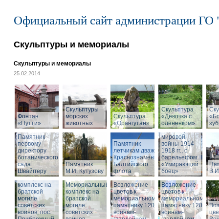
Официальный сайт администрации ГО 
Скульптуры и мемориалы
Скульптуры и мемориалы
25.02.2014
Скульптуры
Скульптура
Памятник
Ску
Фонтан
морских
Скульптура
«Девочка с
воинам,
«Б
«Путти»
животных
«Орангутан»
олененком»
погибшим в
зу
годы Первой
Памятник
мировой
первому
Памятник
войны 1914-
директору
летчикам дважды
1918 гг., с
ботанического
Краснознаменного
барельефом
сада
Памятник
Балтийского
«Умирающий
Па
Швайггеру
М.И. Кутузову
флота
боец»
В.И
Мемориальный
комплекс на
Мемориальный
Возложение
Возложение
братской
комплекс на
цветов к
цветов к
могиле
братской
мемориальному
мемориальному
советских
могиле
памятнику 1200
памятнику 1200
Во
воинов, пос.
советских
воинам-
воинам-
цве