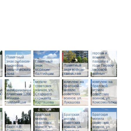
Памятник
«Российским
героям и
Памятный
воинам,
знак рыбакам-
Памятный
павшим в
пионерам
знак
Памятный
годы Первой
океанического
морякам-
Мемориальный
знак воинам-
мировой
лова
балтийцам
комплекс на
танкистам
войны»
братской
Мемориальный
Мемориальный
могиле
комплекс на
комплекс на
советских
братской
братской
ый
Мемориальный
воинов, ул.
могиле
могиле
00
памятник 1200
Старшего
советских
советских
воинам-
сержанта
воинов, ул.
воинов, ул.
гвардейцам
Карташова
Лукашова
Комсомольская
Братская
Братская
Братская
могила
могила
могила
советских
советских
советских
Бюст А.В.
воинов, ул.
воинов, ул.
воинов, ул.