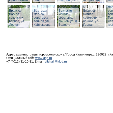
Прибрежный
воинов
гвардейцам
гвардейцам
Веч
Бра
мог
Братская
Братская
Братская
Братская
сов
могила
могила
могила
могила
вои
советских
советских
советских
советских
Гер
воинов, ул.
воинов, ул.
воинов, ул. Д.
воинов, ул.
на
Лесная
Куйбышева
Бедного
Горная
гос
Адрес администрации городского округа "Город Калининград: 236022, г.К
Официальный сайт
www.klgd.ru
+7 (4012) 31-10-31, E-mail:
cityhall@klgd.ru