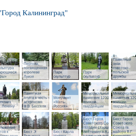
"Город Калининград"
Памятный
Пергола,
знак
льптура
посвященная
советско-
орющиеся
королеве
Парк
Парк
польской
бры»
Луизе
скульптур
скульптур
дружбы
Памятная
Мемориальный
Мемориальн
плита в честь
Монумент
памятник 1200
памятник 12
мятник
астронома
«Мать-
воинам-
воинам-
. Ленину
Ф.В. Бесселя
Россия»
гвардейцам
гвардейцам
Бюст Героя
Бюст Героя
Советского Союза
Советского
зложение
гвардии старшего
Союза гв.
тов к
Бюст Э.
Бюст Карла
лейтенанта А.А.
майора В.Г.