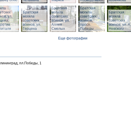
ному огню
Тельмана
Маркса
Космодемьянского
Козенкова
тская
ила
Братская
Братская
етских
Братская
могила
могила
Братская
нов, ул.
могила
советских
советских
могила
цена,
советских
воинов, ул.
воинов,
советских
против
воинов, ул.
Аллея
просп.
воинов, ул. А.
питаля
Герцена
Смелых
Победы
Невского
Еще фотографии
алининград, пл.Победы, 1