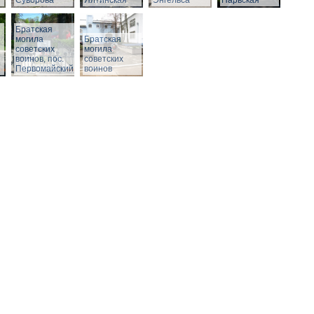
Суворова
Ялтинская
Энгельса
Нарвская
Братская
могила
Братская
советских
могила
воинов, пос.
советских
Первомайский
воинов