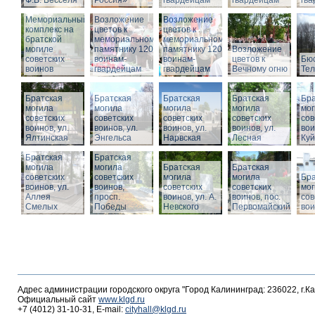
Ф.В. Бесселя
Россия»
гвардейцам
гвардейцам
гв
Мемориальный
Возложение
Возложение
комплекс на
цветов к
цветов к
братской
мемориальному
мемориальному
могиле
памятнику 1200
памятнику 1200
Возложение
советских
воинам-
воинам-
цветов к
Бюс
воинов
гвардейцам
гвардейцам
Вечному огню
Те
Братская
Братская
Братская
Братская
Бра
могила
могила
могила
могила
мог
советских
советских
советских
советских
сов
воинов, ул.
воинов, ул.
воинов, ул.
воинов, ул.
вои
Ялтинская
Энгельса
Нарвская
Лесная
Ку
Братская
Братская
могила
могила
Братская
Братская
советских
советских
могила
могила
Бра
воинов, ул.
воинов,
советских
советских
мог
Аллея
просп.
воинов, ул. А.
воинов, пос.
сов
Смелых
Победы
Невского
Первомайский
вои
Адрес администрации городского округа "Город Калининград: 236022, г.К
Официальный сайт
www.klgd.ru
+7 (4012) 31-10-31, E-mail:
cityhall@klgd.ru