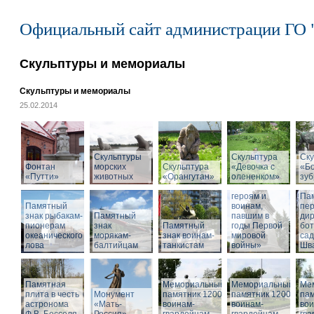
Официальный сайт администрации ГО 
Скульптуры и мемориалы
Скульптуры и мемориалы
25.02.2014
Скульптуры
Скульптура
Ску
Фонтан
морских
Скульптура
«Девочка с
«Б
«Путти»
животных
«Орангутан»
олененком»
Памятник
зу
«Российским
героям и
Па
Памятный
воинам,
пе
знак рыбакам-
Памятный
павшим в
дир
пионерам
знак
Памятный
годы Первой
бот
океанического
морякам-
знак воинам-
мировой
са
лова
балтийцам
танкистам
войны»
Шва
Памятная
Мемориальный
Мемориальный
Ме
плита в честь
Монумент
памятник 1200
памятник 1200
пам
астронома
«Мать-
воинам-
воинам-
вои