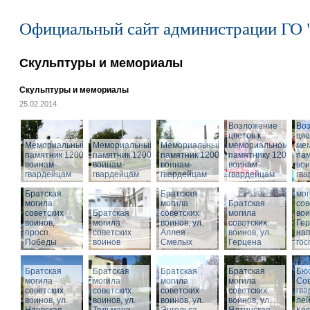
Официальный сайт администрации ГО 
Скульптуры и мемориалы
Скульптуры и мемориалы
25.02.2014
Возложение
Во
цветов к
цве
Мемориальный
Мемориальный
Мемориальный
мемориальному
ме
памятник 1200
памятник 1200
памятник 1200
памятнику 1200
пам
воинам-
воинам-
воинам-
воинам-
вои
гвардейцам
гвардейцам
гвардейцам
гвардейцам
гв
Бра
Братская
Братская
мог
могила
могила
Братская
сов
советских
Братская
советских
могила
вои
воинов,
могила
воинов, ул.
советских
Гер
просп.
советских
Аллея
воинов, ул.
на
Победы
воинов
Смелых
Герцена
гос
Братская
Братская
Братская
Братская
Бюс
могила
могила
могила
могила
Сов
советских
советских
советских
советских
гва
воинов, ул.
воинов, ул.
воинов, ул.
Мемориальный
воинов, ул.
лей