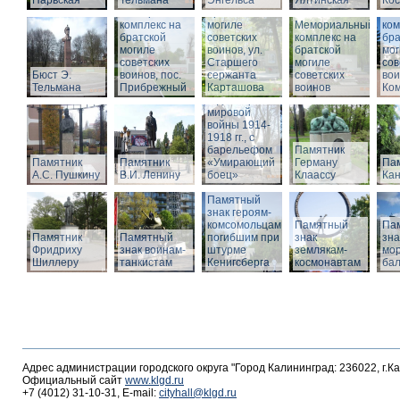
Нарвская
Тельмана
Энгельса
комплекс на
Ялтинская
Кос
Мемориальный
братской
Ме
комплекс на
могиле
Мемориальный
ком
братской
советских
комплекс на
бра
могиле
воинов, ул.
братской
мог
советских
Старшего
Памятник
могиле
сов
Бюст Э.
воинов, пос.
сержанта
воинам,
советских
вои
Тельмана
Прибрежный
Карташова
погибшим в
воинов
Ко
годы Первой
мировой
войны 1914-
1918 гг., с
барельефом
Памятник
Памятник
Памятник
«Умирающий
Герману
Пам
А.С. Пушкину
В.И. Ленину
боец»
Клаассу
Кан
Памятный
знак героям-
комсомольцам,
Памятный
Па
Памятник
Памятный
погибшим при
знак
зна
Фридриху
знак воинам-
штурме
землякам-
мор
Шиллеру
танкистам
Кенигсберга
космонавтам
ба
Адрес администрации городского округа "Город Калининград: 236022, г.К
Официальный сайт
www.klgd.ru
+7 (4012) 31-10-31, E-mail:
cityhall@klgd.ru