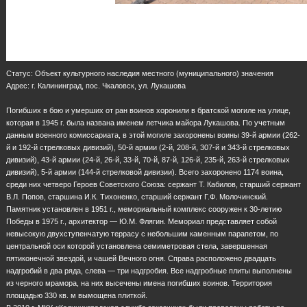
Статус: Объект культурного наследия местного (муниципального) значения
Адрес: г. Калининград, пос. Чкаловск, ул. Лукашова
Погибших в бою и умерших от ран воинов хоронили в братской могиле на улице,
которая в 1945 г. была названа именем летчика майора Лукашова. По учетным
данным военного комиссариата, в этой могиле захоронены воины 39-й армии (262-
й и 192-й стрелковых дивизий), 50-й армии (2-й, 208-й, 307-й и 343-й стрелковых
дивизий), 43-й армии (24-й, 26-й, 33-й, 70-й, 87-й, 126-й, 235-й, 263-й стрелковых
дивизий), 5-й армии (144-й стрелковой дивизии). Всего захоронено 1174 воина,
среди них четверо Героев Советского Союза: сержант Т. Кабилов, старший сержант
В.Л. Попов, старшина И.К. Тихоненко, старший сержант Г.Ф. Молочинский.
Памятник установлен в 1951 г., мемориальный комплекс сооружен к 30-летию
Победы в 1975 г., архитектор — Ю.М. Флягин. Мемориал представляет собой
невысокую двухступенчатую террасу с небольшим каменным парапетом, по
центральной оси которой установлена семиметровая стела, завершенная
пятиконечной звездой, и чашей Вечного огня. Справа расположено двадцать
надгробий в два ряда, слева — три надгробия. Все надгробные плиты выполнены
из черного мрамора, на них высечены имена погибших воинов. Территория
площадью 330 кв. м вымощена плиткой.