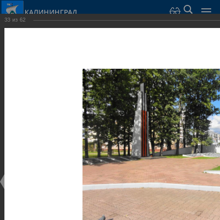
КАЛИНИНГРАД
33
из
62
Город Калининград
›
Город
›
Фотогалерея
›
Калининград
›
Скульптуры и мемориалы
Скульптуры и мемориалы
Скульптуры и мемориалы
25.02.2014