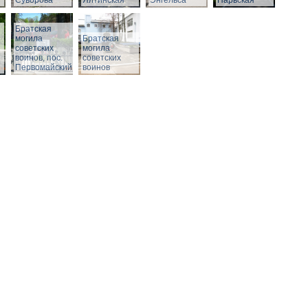
Суворова
Ялтинская
Энгельса
Нарвская
Братская
могила
Братская
советских
могила
воинов, пос.
советских
Первомайский
воинов