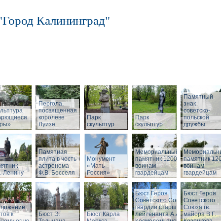
"Город Калининград"
Памятный
Пергола,
знак
льптура
посвященная
советско-
орющиеся
королеве
Парк
Парк
польской
бры»
Луизе
скульптур
скульптур
дружбы
Памятная
Мемориальный
Мемориальн
плита в честь
Монумент
памятник 1200
памятник 12
мятник
астронома
«Мать-
воинам-
воинам-
. Ленину
Ф.В. Бесселя
Россия»
гвардейцам
гвардейцам
Бюст Героя
Бюст Героя
Советского Союза
Советского
зложение
гвардии старшего
Союза гв.
тов к
Бюст Э.
Бюст Карла
лейтенанта А.А.
майора В.Г.