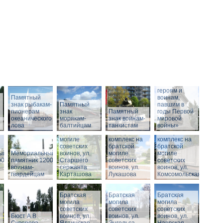
Памятник
«Российским
героям и
Памятный
воинам,
знак рыбакам-
Памятный
павшим в
пионерам
знак
Памятный
годы Первой
океанического
морякам-
Мемориальный
знак воинам-
мировой
лова
балтийцам
комплекс на
танкистам
войны»
братской
Мемориальный
Мемориальный
могиле
комплекс на
комплекс на
советских
братской
братской
ый
Мемориальный
воинов, ул.
могиле
могиле
00
памятник 1200
Старшего
советских
советских
воинам-
сержанта
воинов, ул.
воинов, ул.
гвардейцам
Карташова
Лукашова
Комсомольская
Братская
Братская
Братская
могила
могила
могила
советских
советских
советских
Бюст А.В.
воинов, ул.
воинов, ул.
воинов, ул.