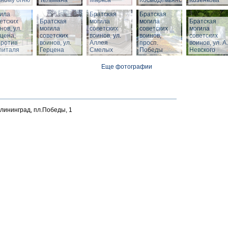
ному огню
Тельмана
Маркса
Космодемьянского
Козенкова
тская
ила
Братская
Братская
етских
Братская
могила
могила
Братская
нов, ул.
могила
советских
советских
могила
цена,
советских
воинов, ул.
воинов,
советских
против
воинов, ул.
Аллея
просп.
воинов, ул. А.
питаля
Герцена
Смелых
Победы
Невского
Еще фотографии
алининград, пл.Победы, 1