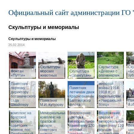
Официальный сайт администрации ГО 
Скульптуры и мемориалы
Скульптуры и мемориалы
25.02.2014
Скульптуры
Скульптура
Памятник
Ску
Фонтан
морских
Скульптура
«Девочка с
воинам,
«Б
«Путти»
животных
«Орангутан»
олененком»
погибшим в
зу
годы Первой
Памятник
мировой
первому
Памятник
войны 1914-
директору
летчикам дважды
1918 гг., с
ботанического
Краснознаменного
барельефом
сада
Памятник
Балтийского
«Умирающий
Па
Швайггеру
М.И. Кутузову
флота
боец»
В.И
Мемориальный
комплекс на
Мемориальный
Возложение
Возложение
братской
комплекс на
цветов к
цветов к
могиле
братской
мемориальному
мемориальному
советских
могиле
памятнику 1200
памятнику 1200
Во
воинов, пос.
советских
воинам-
воинам-
цве