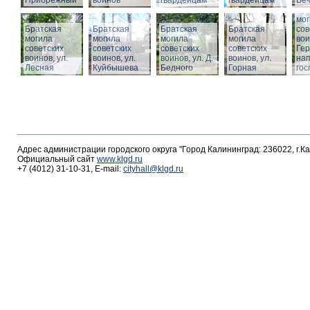
Прибрежный
воинов
гвардейцам
гвардейцам
Веч
Бра
мог
Братская
Братская
Братская
Братская
сов
могила
могила
могила
могила
вои
советских
советских
советских
советских
Гер
воинов, ул.
воинов, ул.
воинов, ул. Д.
воинов, ул.
на
Лесная
Куйбышева
Бедного
Горная
гос
Адрес администрации городского округа "Город Калининград: 236022, г.К
Официальный сайт
www.klgd.ru
+7 (4012) 31-10-31, E-mail:
cityhall@klgd.ru