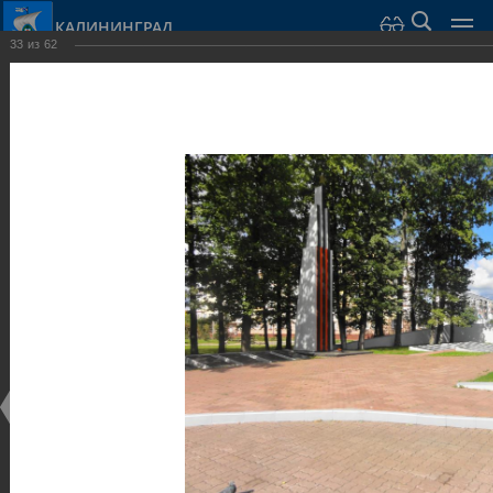
КАЛИНИНГРАД
33
из
62
Город Калининград
›
Город
›
Фотогалерея
›
Калининград
›
Скульптуры и мемориалы
Скульптуры и мемориалы
Скульптуры и мемориалы
25.02.2014