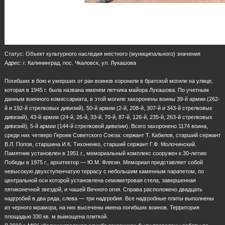
Статус: Объект культурного наследия местного (муниципального) значения
Адрес: г. Калининград, пос. Чкаловск, ул. Лукашова
Погибших в бою и умерших от ран воинов хоронили в братской могиле на улице,
которая в 1945 г. была названа именем летчика майора Лукашова. По учетным
данным военного комиссариата, в этой могиле захоронены воины 39-й армии (262-
й и 192-й стрелковых дивизий), 50-й армии (2-й, 208-й, 307-й и 343-й стрелковых
дивизий), 43-й армии (24-й, 26-й, 33-й, 70-й, 87-й, 126-й, 235-й, 263-й стрелковых
дивизий), 5-й армии (144-й стрелковой дивизии). Всего захоронено 1174 воина,
среди них четверо Героев Советского Союза: сержант Т. Кабилов, старший сержант
В.Л. Попов, старшина И.К. Тихоненко, старший сержант Г.Ф. Молочинский.
Памятник установлен в 1951 г., мемориальный комплекс сооружен к 30-летию
Победы в 1975 г., архитектор — Ю.М. Флягин. Мемориал представляет собой
невысокую двухступенчатую террасу с небольшим каменным парапетом, по
центральной оси которой установлена семиметровая стела, завершенная
пятиконечной звездой, и чашей Вечного огня. Справа расположено двадцать
надгробий в два ряда, слева — три надгробия. Все надгробные плиты выполнены
из черного мрамора, на них высечены имена погибших воинов. Территория
площадью 330 кв. м вымощена плиткой.