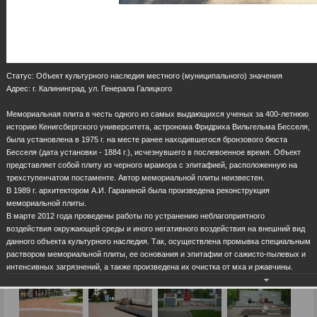
Статус: Объект культурного наследия местного (муниципального) значения
Адрес: г. Калининград, ул. Генерала Галицкого
Мемориальная плита в честь одного из самых выдающихся ученых за 400-летнюю
историю Кенигсбергского университета, астронома Фридриха Вильгельма Бесселя,
была установлена в 1975 г. на месте ранее находившегося бронзового бюста
Бесселя (дата установки - 1884 г.), исчезнувшего в послевоенное время. Объект
представляет собой плиту из черного мрамора с эпитафией, расположенную на
трехступенчатом постаменте. Автор мемориальной плиты неизвестен.
В 1989 г. архитектором А.И. Гараниной была произведена реконструкция
мемориальной плиты.
В марте 2012 года проведены работы по устранению неблагоприятного
воздействия окружающей среды и иного негативного воздействия на внешний вид
данного объекта культурного наследия. Так, осуществлена промывка специальным
раствором мемориальной плиты, ее основания и эпитафии от сажисто-пылевых и
интенсивных загрязнений, а также произведена их очистка от мха и ржавчины.