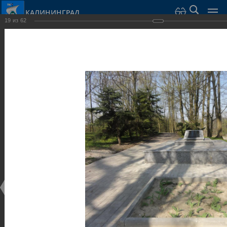
КАЛИНИНГРАД
19
из
62
Город Калининград
›
Город
›
Фотогалерея
›
Калининград
›
Скульптуры и мемориалы
Скульптуры и мемориалы
Скульптуры и мемориалы
25.02.2014