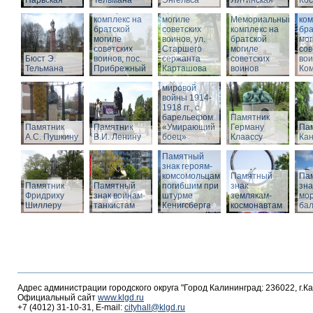
Нарвская
Тельмана
Энгельса
комплекс на
Ялтинская
Кос
Мемориальный
братской
Ме
комплекс на
могиле
Мемориальный
ком
братской
советских
комплекс на
бра
могиле
воинов, ул.
братской
мог
советских
Старшего
Памятник
могиле
сов
Бюст Э.
воинов, пос.
сержанта
воинам,
советских
вои
Тельмана
Прибрежный
Карташова
погибшим в
воинов
Ко
годы Первой
мировой
войны 1914-
1918 гг., с
барельефом
Памятник
Памятник
Памятник
«Умирающий
Герману
Пам
А.С. Пушкину
В.И. Ленину
боец»
Клаассу
Кан
Памятный
знак героям-
комсомольцам,
Памятный
Па
Памятник
Памятный
погибшим при
знак
зна
Фридриху
знак воинам-
штурме
землякам-
мор
Шиллеру
танкистам
Кенигсберга
космонавтам
ба
Адрес администрации городского округа "Город Калининград: 236022, г.К
Официальный сайт
www.klgd.ru
+7 (4012) 31-10-31, E-mail:
cityhall@klgd.ru