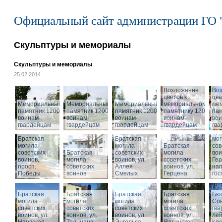
Официальный сайт администрации ГО 
Скульптуры и мемориалы
Скульптуры и мемориалы
25.02.2014
Возложение
Во
цветов к
цве
Мемориальный
Мемориальный
Мемориальный
мемориальному
ме
памятник 1200
памятник 1200
памятник 1200
памятнику 1200
пам
воинам-
воинам-
воинам-
воинам-
вои
гвардейцам
гвардейцам
гвардейцам
гвардейцам
гв
Бра
Братская
Братская
мог
могила
могила
Братская
сов
советских
Братская
советских
могила
вои
воинов,
могила
воинов, ул.
советских
Гер
просп.
советских
Аллея
воинов, ул.
на
Победы
воинов
Смелых
Герцена
гос
Братская
Братская
Братская
Братская
Бюс
могила
могила
могила
могила
Сов
советских
советских
советских
советских
гва
воинов, ул.
воинов, ул.
воинов, ул.
Мемориальный
воинов, ул.
лей