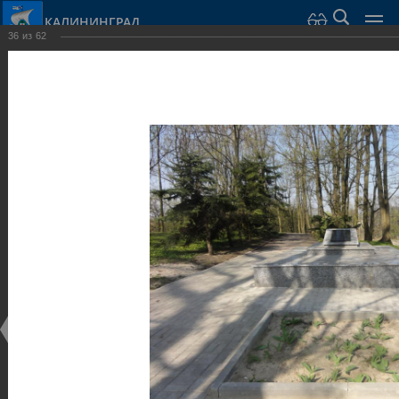
КАЛИНИНГРАД
36
из
62
Город Калининград
›
Город
›
Фотогалерея
›
Калининград
›
Скульптуры и мемориалы
Скульптуры и мемориалы
Скульптуры и мемориалы
25.02.2014