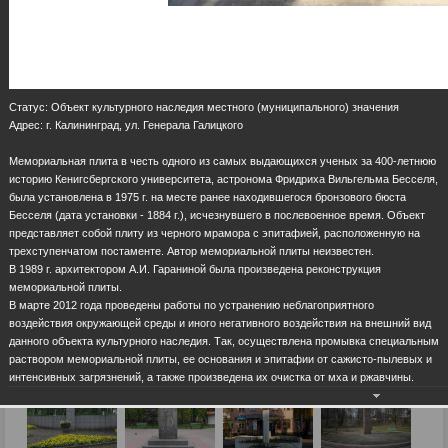
Статус: Объект культурного наследия местного (муниципального) значения
Адрес: г. Калининград, ул. Генерала Галицкого
Мемориальная плита в честь одного из самых выдающихся ученых за 400-летнюю
историю Кенигсбергского университета, астронома Фридриха Вильгельма Бесселя,
была установлена в 1975 г. на месте ранее находившегося бронзового бюста
Бесселя (дата установки - 1884 г.), исчезнувшего в послевоенное время. Объект
представляет собой плиту из черного мрамора с эпитафией, расположенную на
трехступенчатом постаменте. Автор мемориальной плиты неизвестен.
В 1989 г. архитектором А.И. Гараниной была произведена реконструкция
мемориальной плиты.
В марте 2012 года проведены работы по устранению неблагоприятного
воздействия окружающей среды и иного негативного воздействия на внешний вид
данного объекта культурного наследия. Так, осуществлена промывка специальным
раствором мемориальной плиты, ее основания и эпитафии от сажисто-пылевых и
интенсивных загрязнений, а также произведена их очистка от мха и ржавчины.