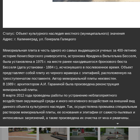
Статус: Объект культурного наследия местного (муниципального) значения
Адрес: г. Калининград, ул. Генерала Галицкого
Мемориальная плита в честь одного из самых выдающихся ученых за 400-летнюю
историю Кенигсбергского университета, астронома Фридриха Вильгельма Бесселя,
была установлена в 1975 г. на месте ранее находившегося бронзового бюста
Бесселя (дата установки - 1884 г.), исчезнувшего в послевоенное время. Объект
представляет собой плиту из черного мрамора с эпитафией, расположенную на
трехступенчатом постаменте. Автор мемориальной плиты неизвестен.
В 1989 г. архитектором А.И. Гараниной была произведена реконструкция
мемориальной плиты.
В марте 2012 года проведены работы по устранению неблагоприятного
воздействия окружающей среды и иного негативного воздействия на внешний вид
данного объекта культурного наследия. Так, осуществлена промывка специальным
раствором мемориальной плиты, ее основания и эпитафии от сажисто-пылевых и
интенсивных загрязнений, а также произведена их очистка от мха и ржавчины.