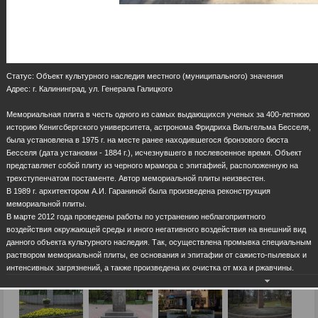
Статус: Объект культурного наследия местного (муниципального) значения
Адрес: г. Калининград, ул. Генерала Галицкого
Мемориальная плита в честь одного из самых выдающихся ученых за 400-летнюю
историю Кенигсбергского университета, астронома Фридриха Вильгельма Бесселя,
была установлена в 1975 г. на месте ранее находившегося бронзового бюста
Бесселя (дата установки - 1884 г.), исчезнувшего в послевоенное время. Объект
представляет собой плиту из черного мрамора с эпитафией, расположенную на
трехступенчатом постаменте. Автор мемориальной плиты неизвестен.
В 1989 г. архитектором А.И. Гараниной была произведена реконструкция
мемориальной плиты.
В марте 2012 года проведены работы по устранению неблагоприятного
воздействия окружающей среды и иного негативного воздействия на внешний вид
данного объекта культурного наследия. Так, осуществлена промывка специальным
раствором мемориальной плиты, ее основания и эпитафии от сажисто-пылевых и
интенсивных загрязнений, а также произведена их очистка от мха и ржавчины.