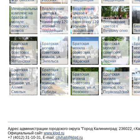
Ф.В. Бесселя
Россия»
гвардейцам
гвардейцам
гв
Мемориальный
Возложение
Возложение
комплекс на
цветов к
цветов к
братской
мемориальному
мемориальному
могиле
памятнику 1200
памятнику 1200
Возложение
советских
воинам-
воинам-
цветов к
Бюс
воинов
гвардейцам
гвардейцам
Вечному огню
Те
Братская
Братская
Братская
Братская
Бра
могила
могила
могила
могила
мог
советских
советских
советских
советских
сов
воинов, ул.
воинов, ул.
воинов, ул.
воинов, ул.
вои
Ялтинская
Энгельса
Нарвская
Лесная
Ку
Братская
Братская
могила
могила
Братская
Братская
советских
советских
могила
могила
Бра
воинов, ул.
воинов,
советских
советских
мог
Аллея
просп.
воинов, ул. А.
воинов, пос.
сов
Смелых
Победы
Невского
Первомайский
вои
Адрес администрации городского округа "Город Калининград: 236022, г.К
Официальный сайт
www.klgd.ru
+7 (4012) 31-10-31, E-mail:
cityhall@klgd.ru