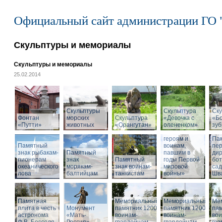
Официальный сайт администрации ГО 
Скульптуры и мемориалы
Скульптуры и мемориалы
25.02.2014
Скульптуры
Скульптура
Ску
Фонтан
морских
Скульптура
«Девочка с
«Б
«Путти»
животных
«Орангутан»
олененком»
Памятник
зу
«Российским
героям и
Па
Памятный
воинам,
пе
знак рыбакам-
Памятный
павшим в
дир
пионерам
знак
Памятный
годы Первой
бот
океанического
морякам-
знак воинам-
мировой
са
лова
балтийцам
танкистам
войны»
Шва
Памятная
Мемориальный
Мемориальный
Ме
плита в честь
Монумент
памятник 1200
памятник 1200
пам
астронома
«Мать-
воинам-
воинам-
вои