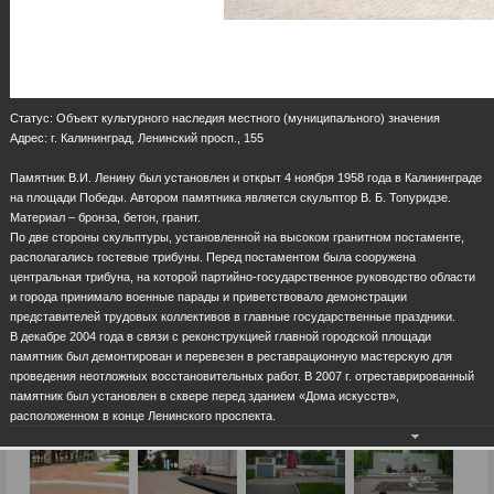
Статус: Объект культурного наследия местного (муниципального) значения
Адрес: г. Калининград, Ленинский просп., 155
Памятник В.И. Ленину был установлен и открыт 4 ноября 1958 года в Калининграде
на площади Победы. Автором памятника является скульптор В. Б. Топуридзе.
Материал – бронза, бетон, гранит.
По две стороны скульптуры, установленной на высоком гранитном постаменте,
располагались гостевые трибуны. Перед постаментом была сооружена
центральная трибуна, на которой партийно-государственное руководство области
и города принимало военные парады и приветствовало демонстрации
представителей трудовых коллективов в главные государственные праздники.
В декабре 2004 года в связи с реконструкцией главной городской площади
памятник был демонтирован и перевезен в реставрационную мастерскую для
проведения неотложных восстановительных работ. В 2007 г. отреставрированный
памятник был установлен в сквере перед зданием «Дома искусств»,
расположенном в конце Ленинского проспекта.