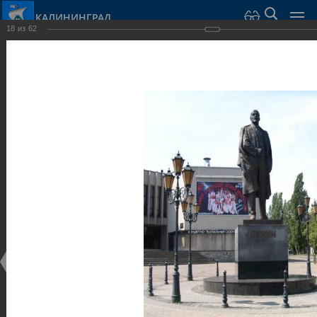
КАЛИНИНГРАД
18
из
62
Город Калининград
›
Город
›
Фотогалерея
›
Калининград
›
Скульптуры и мемориалы
Скульптуры и мемориалы
Скульптуры и мемориалы
25.02.2014