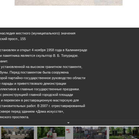
 наследия местного (муниципального) значения
ский просп., 155
становлен и открыт 4 ноября 1958 года в Калининграде
 памятника является скульптор В. Б. Топуридзе.
анит.
 установленной на высоком гранитном постаменте,
ибуны. Перед постаментом была сооружена
торой партийно-государственное руководство области
е парады и приветствовало демонстрации
ллективов в главные государственные праздники.
и с реконструкцией главной городской площади
 и перевезен в реставрационную мастерскую для
тановительных работ. В 2007 г. отреставрированный
сквере перед зданием «Дома искусств»,
нского проспекта.