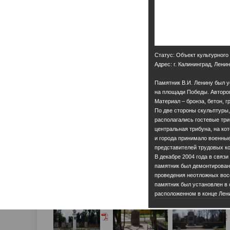
Статус: Объект культурного
Адрес: г. Калининград, Ленин
Памятник В.И. Ленину был у
на площади Победы. Автором
Материал – бронза, бетон, гр
По две стороны скульптуры,
располагались гостевые тр
центральная трибуна, на ко
и города принимало военны
представителей трудовых ко
В декабре 2004 года в связ
памятник был демонтирован
проведения неотложных восс
памятник был установлен в 
расположенном в конце Лени