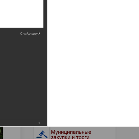
Промышленные здания и
сооружения
Мосты
Слайд-шоу: