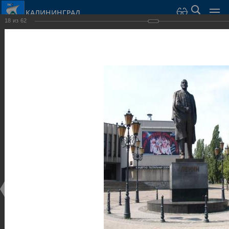
КАЛИНИНГРАД
18
из
62
Город Калининград
›
Город
›
Фотогалерея
›
Калининград
›
Скульптуры и мемориалы
Скульптуры и мемориалы
Скульптуры и мемориалы
25.02.2014