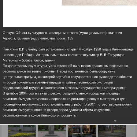
Статус: Объект культурного наследия местного (муниципального) значения
Адрес: г. Калининград, Ленинский просп., 155
Памятник В.И. Ленину был установлен и открыт 4 ноября 1958 года в Калининграде
на площади Победы. Автором памятника является скульптор В. Б. Топуридзе.
Материал – бронза, бетон, гранит.
По две стороны скульптуры, установленной на высоком гранитном постаменте,
располагались гостевые трибуны. Перед постаментом была сооружена
центральная трибуна, на которой партийно-государственное руководство области
и города принимало военные парады и приветствовало демонстрации
представителей трудовых коллективов в главные государственные праздники.
В декабре 2004 года в связи с реконструкцией главной городской площади
памятник был демонтирован и перевезен в реставрационную мастерскую для
проведения неотложных восстановительных работ. В 2007 г. отреставрированный
памятник был установлен в сквере перед зданием «Дома искусств»,
расположенном в конце Ленинского проспекта.