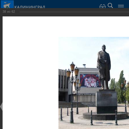
КАЛИНИНГРАД
38
из
62
Город Калининград
›
Город
›
Фотогалерея
›
Калининград
›
Скульптуры и мемориалы
Скульптуры и мемориалы
Скульптуры и мемориалы
25.02.2014