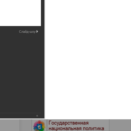
Промышленные здания и
сооружения
Мосты
Слайд-шоу: