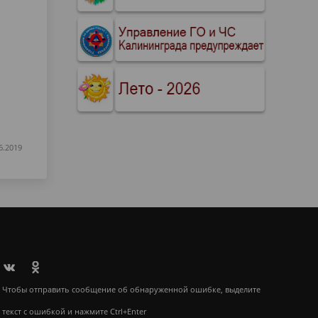
6.2019
Чтобы отправить сообщение об обнаруженной ошибке, выделите
текст с ошибкой и нажмите Ctrl+Enter