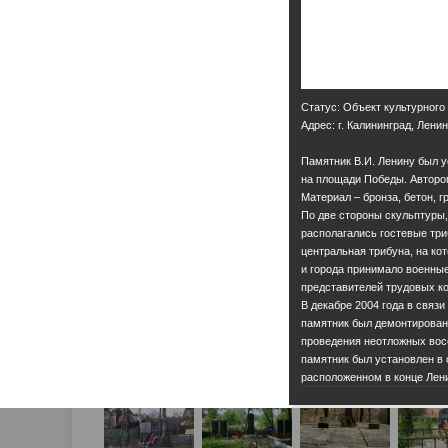
Статус: Объект культурного
Адрес: г. Калининград, Ленин
Памятник В.И. Ленину был у
на площади Победы. Автором
Материал – бронза, бетон, гр
По две стороны скульптуры,
располагались гостевые тр
центральная трибуна, на ко
и города принимало военны
представителей трудовых ко
В декабре 2004 года в связ
памятник был демонтирован
проведения неотложных восс
памятник был установлен в 
расположенном в конце Лени