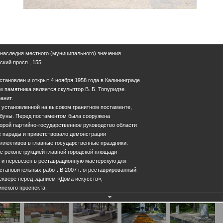
 наследия местного (муниципального) значения
ский просп., 155
становлен и открыт 4 ноября 1958 года в Калининграде
 памятника является скульптор В. Б. Топуридзе.
анит.
 установленной на высоком гранитном постаменте,
ибуны. Перед постаментом была сооружена
торой партийно-государственное руководство области
е парады и приветствовало демонстрации
ллективов в главные государственные праздники.
и с реконструкцией главной городской площади
 и перевезен в реставрационную мастерскую для
тановительных работ. В 2007 г. отреставрированный
сквере перед зданием «Дома искусств»,
нского проспекта.