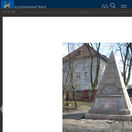
КАЛИНИНГРАД
17
из
62
Город Калининград
›
Город
›
Фотогалерея
›
Калининград
›
Скульптуры и мемориалы
Скульптуры и мемориалы
Скульптуры и мемориалы
25.02.2014