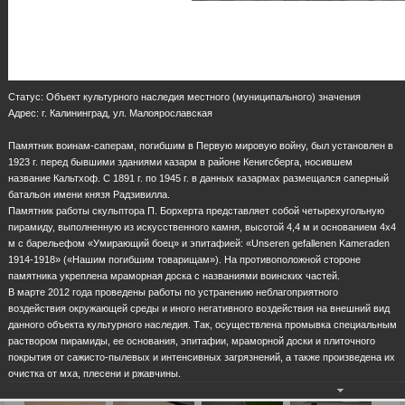
Статус: Объект культурного наследия местного (муниципального) значения
Адрес: г. Калининград, ул. Малоярославская
Памятник воинам-саперам, погибшим в Первую мировую войну, был установлен в
1923 г. перед бывшими зданиями казарм в районе Кенигсберга, носившем
название Кальтхоф. С 1891 г. по 1945 г. в данных казармах размещался саперный
батальон имени князя Радзивилла.
Памятник работы скульптора П. Борхерта представляет собой четырехугольную
пирамиду, выполненную из искусственного камня, высотой 4,4 м и основанием 4х4
м с барельефом «Умирающий боец» и эпитафией: «Unseren gefallenen Kameraden
1914-1918» («Нашим погибшим товарищам»). На противоположной стороне
памятника укреплена мраморная доска с названиями воинских частей.
В марте 2012 года проведены работы по устранению неблагоприятного
воздействия окружающей среды и иного негативного воздействия на внешний вид
данного объекта культурного наследия. Так, осуществлена промывка специальным
раствором пирамиды, ее основания, эпитафии, мраморной доски и плиточного
покрытия от сажисто-пылевых и интенсивных загрязнений, а также произведена их
очистка от мха, плесени и ржавчины.