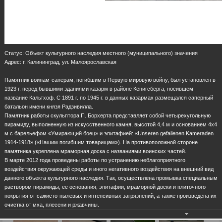
Статус: Объект культурного наследия местного (муниципального) значения
Адрес: г. Калининград, ул. Малоярославская
Памятник воинам-саперам, погибшим в Первую мировую войну, был установлен в
1923 г. перед бывшими зданиями казарм в районе Кенигсберга, носившем
название Кальтхоф. С 1891 г. по 1945 г. в данных казармах размещался саперный
батальон имени князя Радзивилла.
Памятник работы скульптора П. Борхерта представляет собой четырехугольную
пирамиду, выполненную из искусственного камня, высотой 4,4 м и основанием 4х4
м с барельефом «Умирающий боец» и эпитафией: «Unseren gefallenen Kameraden
1914-1918» («Нашим погибшим товарищам»). На противоположной стороне
памятника укреплена мраморная доска с названиями воинских частей.
В марте 2012 года проведены работы по устранению неблагоприятного
воздействия окружающей среды и иного негативного воздействия на внешний вид
данного объекта культурного наследия. Так, осуществлена промывка специальным
раствором пирамиды, ее основания, эпитафии, мраморной доски и плиточного
покрытия от сажисто-пылевых и интенсивных загрязнений, а также произведена их
очистка от мха, плесени и ржавчины.