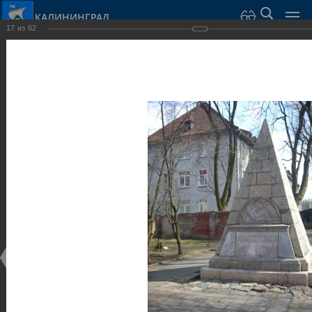
КАЛИНИНГРАД
17
из
62
Город Калининград
›
Город
›
Фотогалерея
›
Калининград
›
Скульптуры и мемориалы
Скульптуры и мемориалы
Скульптуры и мемориалы
25.02.2014