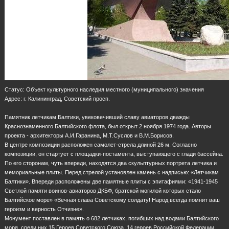
Статус: Объект культурного наследия местного (муниципального) значения
Адрес: г. Калининград, Советский просп.
Памятник летчикам Балтики, увековечивший славу авиаторов дважды
Краснознаменного Балтийского флота, был открыт 2 ноября 1974 года. Авторы
проекта - архитекторы А.И.Гаранина, М.Т.Суслов и В.М.Борисов.
В центре композиции расположен самолет-стрела длиной 26 м. Согласно
композиции, он стартует с площадки-постамента, выступающего с глади бассейна.
По его сторонам, чуть впереди, находятся два скульптурных портрета летчика и
мемориальные плиты. Перед стрелой установлен камень с надписью: «Летчикам
Балтики». Впереди расположены две памятные плиты с эпитафиями: «1941-1945
Светлой памяти воинов-авиаторов ДКБФ, братской могилой которых стало
Балтийское море» «Вечная слава Советскому солдату! Народ всегда помнит ваш
героизм и верность Отчизне».
Монумент поставлен в память о 682 летчиках, погибших над водами Балтийского
моря, среди них 15 Героев Советского Союза, 14 героев Российской Федерации.