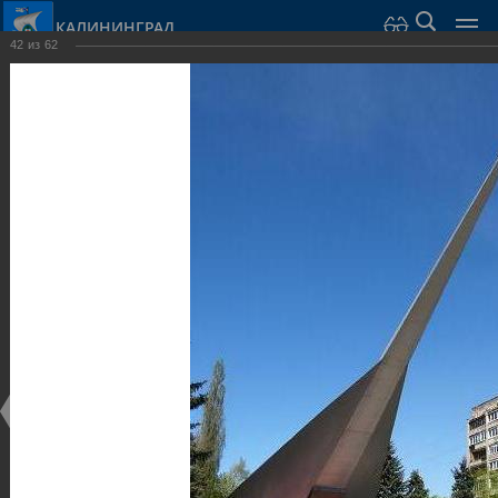
КАЛИНИНГРАД
42
из
62
Город Калининград
›
Город
›
Фотогалерея
›
Калининград
›
Скульптуры и мемориалы
Скульптуры и мемориалы
Скульптуры и мемориалы
25.02.2014