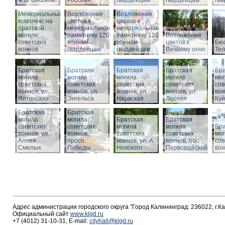
Ф.В. Бесселя
Россия»
гвардейцам
гвардейцам
гв
Мемориальный
Возложение
Возложение
комплекс на
цветов к
цветов к
братской
мемориальному
мемориальному
могиле
памятнику 1200
памятнику 1200
Возложение
советских
воинам-
воинам-
цветов к
Бюс
воинов
гвардейцам
гвардейцам
Вечному огню
Те
Братская
Братская
Братская
Братская
Бра
могила
могила
могила
могила
мог
советских
советских
советских
советских
сов
воинов, ул.
воинов, ул.
воинов, ул.
воинов, ул.
вои
Ялтинская
Энгельса
Нарвская
Лесная
Ку
Братская
Братская
могила
могила
Братская
Братская
советских
советских
могила
могила
Бра
воинов, ул.
воинов,
советских
советских
мог
Аллея
просп.
воинов, ул. А.
воинов, пос.
сов
Смелых
Победы
Невского
Первомайский
вои
Адрес администрации городского округа "Город Калининград: 236022, г.К
Официальный сайт
www.klgd.ru
+7 (4012) 31-10-31, E-mail:
cityhall@klgd.ru