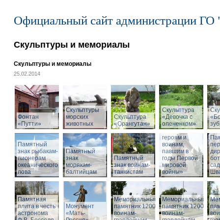
Официальный сайт администрации ГО 
Скульптуры и мемориалы
Скульптуры и мемориалы
25.02.2014
Скульптуры
Скульптура
Ску
Фонтан
морских
Скульптура
«Девочка с
«Б
«Путти»
животных
«Орангутан»
олененком»
Памятник
зу
«Российским
героям и
Па
Памятный
воинам,
пе
знак рыбакам-
Памятный
павшим в
дир
пионерам
знак
Памятный
годы Первой
бот
океанического
морякам-
знак воинам-
мировой
са
лова
балтийцам
танкистам
войны»
Шва
Памятная
Мемориальный
Мемориальный
Ме
плита в честь
Монумент
памятник 1200
памятник 1200
пам
астронома
«Мать-
воинам-
воинам-
вои