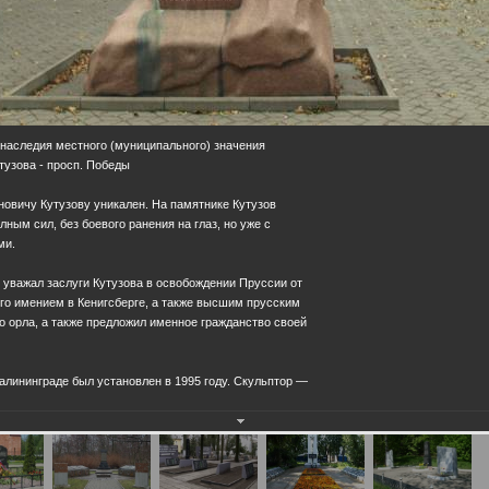
 наследия местного (муниципального) значения
утузова - просп. Победы
овичу Кутузову уникален. На памятнике Кутузов
ным сил, без боевого ранения на глаз, но уже с
ми.
ь уважал заслуги Кутузова в освобождении Пруссии от
его имением в Кенигсберге, а также высшим прусским
 орла, а также предложил именное гражданство своей
Калининграде был установлен в 1995 году. Скульптор —