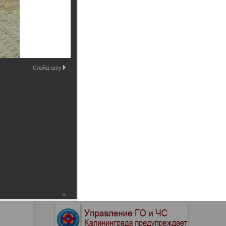
Промышленные здания и
сооружения
Мосты
Слайд-шоу: