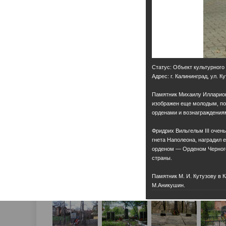
Статус: Объект культурного
Адрес: г. Калининград, ул. К
Памятник Михаилу Илларион
изображен еще молодым, пол
орденами и вознаграждения
Фридрих Вильгельм III очен
гнета Наполеона, наградил 
орденом — Орденом Черного
страны.
Памятник М. И. Кутузову в 
М.Аникушин.