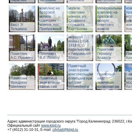
Нарвская
Тельмана
Энгельса
комплекс на
Ялтинская
Кос
Мемориальный
братской
Ме
комплекс на
могиле
Мемориальный
ком
братской
советских
комплекс на
бра
могиле
воинов, ул.
братской
мог
советских
Старшего
Памятник
могиле
сов
Бюст Э.
воинов, пос.
сержанта
воинам,
советских
вои
Тельмана
Прибрежный
Карташова
погибшим в
воинов
Ко
годы Первой
мировой
войны 1914-
1918 гг., с
барельефом
Памятник
Памятник
Памятник
«Умирающий
Герману
Пам
А.С. Пушкину
В.И. Ленину
боец»
Клаассу
Кан
Памятный
знак героям-
комсомольцам,
Памятный
Па
Памятник
Памятный
погибшим при
знак
зна
Фридриху
знак воинам-
штурме
землякам-
мор
Шиллеру
танкистам
Кенигсберга
космонавтам
ба
Адрес администрации городского округа "Город Калининград: 236022, г.К
Официальный сайт
www.klgd.ru
+7 (4012) 31-10-31, E-mail:
cityhall@klgd.ru