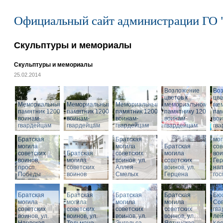
Официальный сайт администрации ГО 
Скульптуры и мемориалы
Скульптуры и мемориалы
25.02.2014
Возложение
Во
цветов к
цве
Мемориальный
Мемориальный
Мемориальный
мемориальному
ме
памятник 1200
памятник 1200
памятник 1200
памятнику 1200
пам
воинам-
воинам-
воинам-
воинам-
вои
гвардейцам
гвардейцам
гвардейцам
гвардейцам
гв
Бра
Братская
Братская
мог
могила
могила
Братская
сов
советских
Братская
советских
могила
вои
воинов,
могила
воинов, ул.
советских
Гер
просп.
советских
Аллея
воинов, ул.
на
Победы
воинов
Смелых
Герцена
гос
Братская
Братская
Братская
Братская
Бюс
могила
могила
могила
могила
Сов
советских
советских
советских
советских
гва
воинов, ул.
воинов, ул.
воинов, ул.
Мемориальный
воинов, ул.
лей