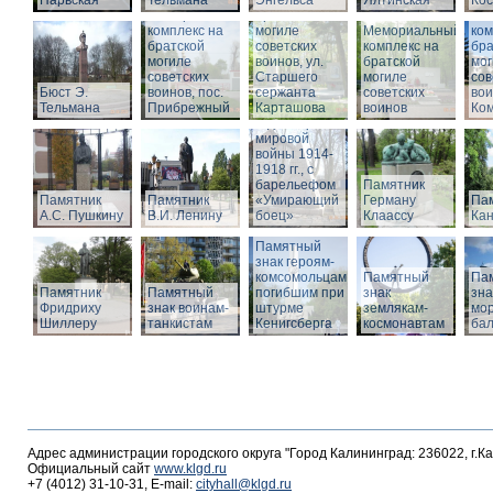
Нарвская
Тельмана
Энгельса
комплекс на
Ялтинская
Кос
Мемориальный
братской
Ме
комплекс на
могиле
Мемориальный
ком
братской
советских
комплекс на
бра
могиле
воинов, ул.
братской
мог
советских
Старшего
Памятник
могиле
сов
Бюст Э.
воинов, пос.
сержанта
воинам,
советских
вои
Тельмана
Прибрежный
Карташова
погибшим в
воинов
Ко
годы Первой
мировой
войны 1914-
1918 гг., с
барельефом
Памятник
Памятник
Памятник
«Умирающий
Герману
Пам
А.С. Пушкину
В.И. Ленину
боец»
Клаассу
Кан
Памятный
знак героям-
комсомольцам,
Памятный
Па
Памятник
Памятный
погибшим при
знак
зна
Фридриху
знак воинам-
штурме
землякам-
мор
Шиллеру
танкистам
Кенигсберга
космонавтам
ба
Адрес администрации городского округа "Город Калининград: 236022, г.К
Официальный сайт
www.klgd.ru
+7 (4012) 31-10-31, E-mail:
cityhall@klgd.ru