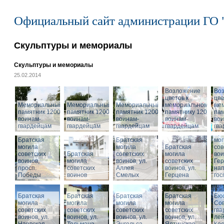
Официальный сайт администрации ГО 
Скульптуры и мемориалы
Скульптуры и мемориалы
25.02.2014
Возложение
Во
цветов к
цве
Мемориальный
Мемориальный
Мемориальный
мемориальному
ме
памятник 1200
памятник 1200
памятник 1200
памятнику 1200
пам
воинам-
воинам-
воинам-
воинам-
вои
гвардейцам
гвардейцам
гвардейцам
гвардейцам
гв
Бра
Братская
Братская
мог
могила
могила
Братская
сов
советских
Братская
советских
могила
вои
воинов,
могила
воинов, ул.
советских
Гер
просп.
советских
Аллея
воинов, ул.
на
Победы
воинов
Смелых
Герцена
гос
Братская
Братская
Братская
Братская
Бюс
могила
могила
могила
могила
Сов
советских
советских
советских
советских
гва
воинов, ул.
воинов, ул.
воинов, ул.
Мемориальный
воинов, ул.
лей