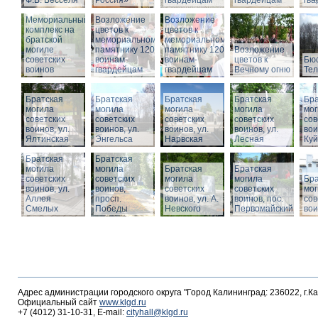
Ф.В. Бесселя
Россия»
гвардейцам
гвардейцам
гв
Мемориальный
Возложение
Возложение
комплекс на
цветов к
цветов к
братской
мемориальному
мемориальному
могиле
памятнику 1200
памятнику 1200
Возложение
советских
воинам-
воинам-
цветов к
Бюс
воинов
гвардейцам
гвардейцам
Вечному огню
Те
Братская
Братская
Братская
Братская
Бра
могила
могила
могила
могила
мог
советских
советских
советских
советских
сов
воинов, ул.
воинов, ул.
воинов, ул.
воинов, ул.
вои
Ялтинская
Энгельса
Нарвская
Лесная
Ку
Братская
Братская
могила
могила
Братская
Братская
советских
советских
могила
могила
Бра
воинов, ул.
воинов,
советских
советских
мог
Аллея
просп.
воинов, ул. А.
воинов, пос.
сов
Смелых
Победы
Невского
Первомайский
вои
Адрес администрации городского округа "Город Калининград: 236022, г.К
Официальный сайт
www.klgd.ru
+7 (4012) 31-10-31, E-mail:
cityhall@klgd.ru