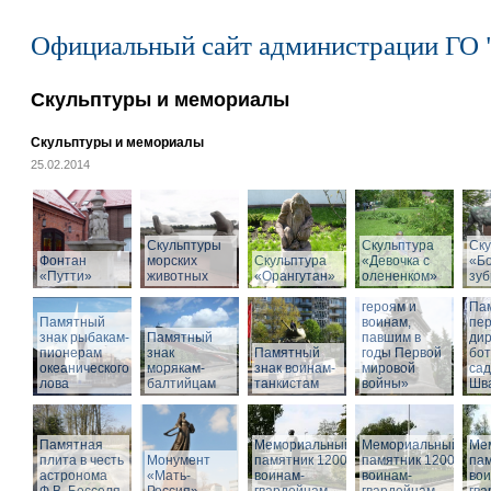
Официальный сайт администрации ГО 
Скульптуры и мемориалы
Скульптуры и мемориалы
25.02.2014
Скульптуры
Скульптура
Ску
Фонтан
морских
Скульптура
«Девочка с
«Б
«Путти»
животных
«Орангутан»
олененком»
Памятник
зу
«Российским
героям и
Па
Памятный
воинам,
пе
знак рыбакам-
Памятный
павшим в
дир
пионерам
знак
Памятный
годы Первой
бот
океанического
морякам-
знак воинам-
мировой
са
лова
балтийцам
танкистам
войны»
Шва
Памятная
Мемориальный
Мемориальный
Ме
плита в честь
Монумент
памятник 1200
памятник 1200
пам
астронома
«Мать-
воинам-
воинам-
вои